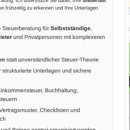
atung. Ich unterstütze Sie dabei, Ihre
Steuerlast
ken frühzeitig zu erkennen und Ihre Unterlagen
le Steuerberatung für
Selbstständige
,
ieter
und Privatpersonen mit komplexeren
en
statt unverständlicher Steuer-Theorie
 strukturierte Unterlagen und sichere
Einkommensteuer, Buchhaltung,
steuern
 Vertragsmuster, Checklisten und
ich
 und Belege zentral organisiert werden