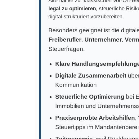
Alternative zur klassischen Vor-Ort-Ber
legal zu optimieren
, steuerliche Risi
digital strukturiert vorzubereiten.
Besonders geeignet ist die digita
Freiberufler
,
Unternehmer
,
Verm
Steuerfragen.
Klare Handlungsempfehlung
Digitale Zusammenarbeit
über
Kommunikation
Steuerliche Optimierung
bei 
Immobilien und Unternehmens
Praxiserprobte Arbeitshilfen
,
Steuertipps im Mandantenbere
Zeitersparnis
, weil Rückfragen