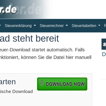
Steuererklärung
Steuerrechner
Steuertabellen
d steht bereit
euer-Download
startet automatisch. Falls
D
ktioniert, können Sie die Datei hier manuell
arten
atische Download