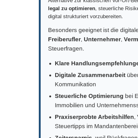
Alternative zur klassischen Vor-Ort-Ber
legal zu optimieren
, steuerliche Risi
digital strukturiert vorzubereiten.
Besonders geeignet ist die digita
Freiberufler
,
Unternehmer
,
Verm
Steuerfragen.
Klare Handlungsempfehlung
Digitale Zusammenarbeit
über
Kommunikation
Steuerliche Optimierung
bei 
Immobilien und Unternehmens
Praxiserprobte Arbeitshilfen
,
Steuertipps im Mandantenbere
Zeitersparnis
, weil Rückfragen