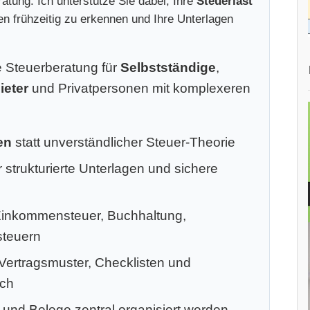
atung. Ich unterstütze Sie dabei, Ihre
Steuerlast
ken frühzeitig zu erkennen und Ihre Unterlagen
le Steuerberatung für
Selbstständige
,
ieter
und Privatpersonen mit komplexeren
en
statt unverständlicher Steuer-Theorie
 strukturierte Unterlagen und sichere
Einkommensteuer, Buchhaltung,
steuern
 Vertragsmuster, Checklisten und
ich
 und Belege zentral organisiert werden