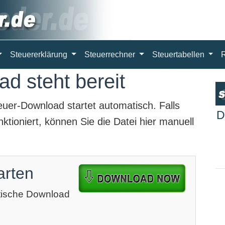
Steuererklärung
Steuerrechner
Steuertabellen
d steht bereit
euer-Download
startet automatisch. Falls
D
ktioniert, können Sie die Datei hier manuell
arten
atische Download