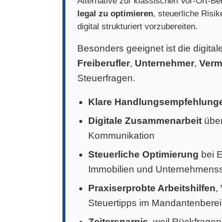
Alternative zur klassischen Vor-Ort-Ber
legal zu optimieren
, steuerliche Risi
digital strukturiert vorzubereiten.
Besonders geeignet ist die digita
Freiberufler
,
Unternehmer
,
Verm
Steuerfragen.
Klare Handlungsempfehlung
Digitale Zusammenarbeit
über
Kommunikation
Steuerliche Optimierung
bei 
Immobilien und Unternehmens
Praxiserprobte Arbeitshilfen
,
Steuertipps im Mandantenbere
Zeitersparnis
, weil Rückfragen