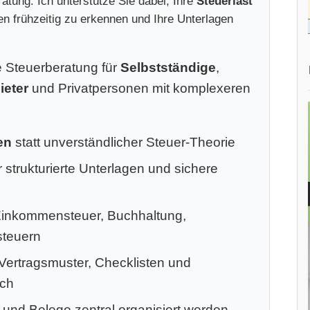
atung. Ich unterstütze Sie dabei, Ihre
Steuerlast
ken frühzeitig zu erkennen und Ihre Unterlagen
le Steuerberatung für
Selbstständige
,
ieter
und Privatpersonen mit komplexeren
en
statt unverständlicher Steuer-Theorie
 strukturierte Unterlagen und sichere
Einkommensteuer, Buchhaltung,
steuern
 Vertragsmuster, Checklisten und
ich
 und Belege zentral organisiert werden