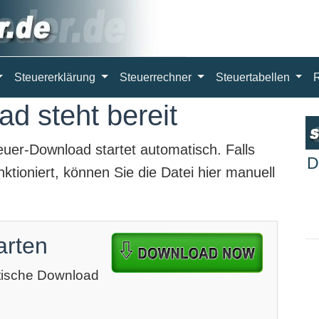
Steuererklärung
Steuerrechner
Steuertabellen
d steht bereit
euer-Download
startet automatisch. Falls
D
ktioniert, können Sie die Datei hier manuell
arten
atische Download