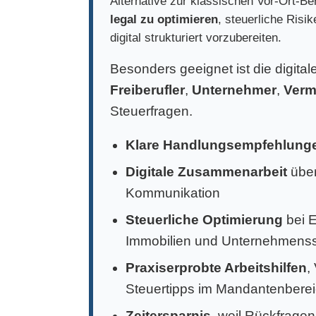
Alternative zur klassischen Vor-Ort-Ber
legal zu optimieren
, steuerliche Risi
digital strukturiert vorzubereiten.
Besonders geeignet ist die digita
Freiberufler
,
Unternehmer
,
Verm
Steuerfragen.
Klare Handlungsempfehlung
Digitale Zusammenarbeit
über
Kommunikation
Steuerliche Optimierung
bei 
Immobilien und Unternehmens
Praxiserprobte Arbeitshilfen
,
Steuertipps im Mandantenbere
Zeitersparnis
, weil Rückfragen