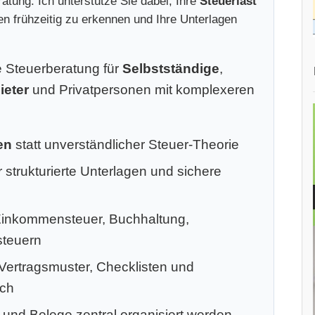
atung. Ich unterstütze Sie dabei, Ihre
Steuerlast
ken frühzeitig zu erkennen und Ihre Unterlagen
le Steuerberatung für
Selbstständige
,
ieter
und Privatpersonen mit komplexeren
en
statt unverständlicher Steuer-Theorie
 strukturierte Unterlagen und sichere
Einkommensteuer, Buchhaltung,
steuern
 Vertragsmuster, Checklisten und
ich
 und Belege zentral organisiert werden