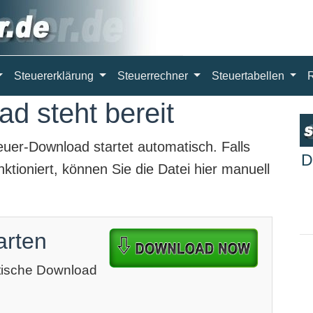
Steuererklärung
Steuerrechner
Steuertabellen
d steht bereit
euer-Download
startet automatisch. Falls
D
ktioniert, können Sie die Datei hier manuell
arten
atische Download