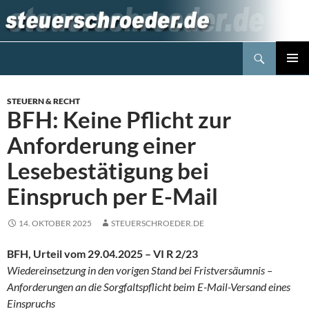
Zum
Inhalt
springen
Suchen
Steuerblog www.steuerschroeder.de
PRIMÄR
MENÜ
STEUERN & RECHT
BFH: Keine Pflicht zur
Anforderung einer
Lesebestätigung bei
Einspruch per E-Mail
14. OKTOBER 2025
STEUERSCHROEDER.DE
BFH, Urteil vom 29.04.2025 – VI R 2/23
Wiedereinsetzung in den vorigen Stand bei Fristversäumnis –
Anforderungen an die Sorgfaltspflicht beim E-Mail-Versand eines
Einspruchs