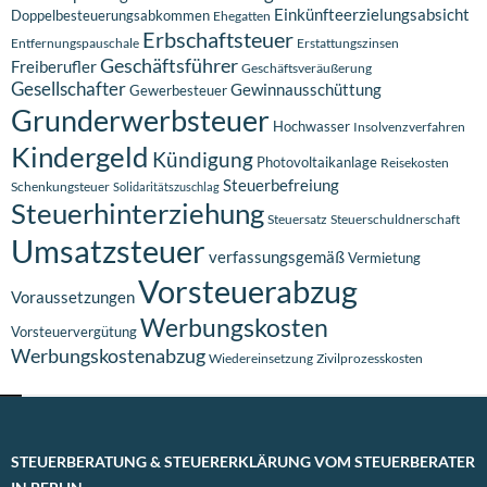
Einkünfteerzielungsabsicht
Doppelbesteuerungsabkommen
Ehegatten
Erbschaftsteuer
Entfernungspauschale
Erstattungszinsen
Geschäftsführer
Freiberufler
Geschäftsveräußerung
Gesellschafter
Gewinnausschüttung
Gewerbesteuer
Grunderwerbsteuer
Hochwasser
Insolvenzverfahren
Kindergeld
Kündigung
Photovoltaikanlage
Reisekosten
Steuerbefreiung
Schenkungsteuer
Solidaritätszuschlag
Steuerhinterziehung
Steuersatz
Steuerschuldnerschaft
Umsatzsteuer
verfassungsgemäß
Vermietung
Vorsteuerabzug
Voraussetzungen
Werbungskosten
Vorsteuervergütung
Werbungskostenabzug
Wiedereinsetzung
Zivilprozesskosten
STEUERBERATUNG & STEUERERKLÄRUNG VOM STEUERBERATER