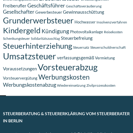
Geschäftsführer
Freiberufler
Geschäftsveräußerung
Gesellschafter
Gewinnausschüttung
Gewerbesteuer
Grunderwerbsteuer
Hochwasser
Insolvenzverfahren
Kindergeld
Kündigung
Photovoltaikanlage
Reisekosten
Steuerbefreiung
Schenkungsteuer
Solidaritätszuschlag
Steuerhinterziehung
Steuersatz
Steuerschuldnerschaft
Umsatzsteuer
verfassungsgemäß
Vermietung
Vorsteuerabzug
Voraussetzungen
Werbungskosten
Vorsteuervergütung
Werbungskostenabzug
Wiedereinsetzung
Zivilprozesskosten
STEUERBERATUNG & STEUERERKLÄRUNG VOM STEUERBERATER
IN BERLIN