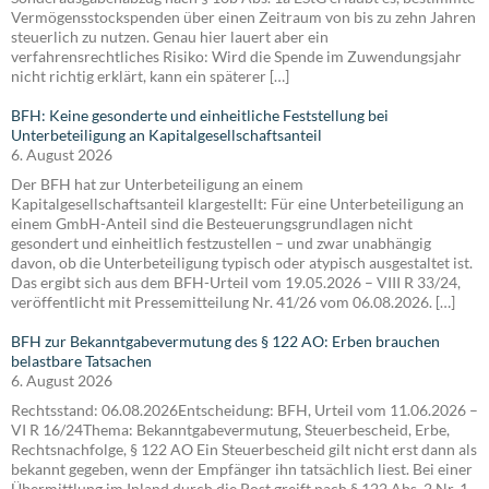
Vermögensstockspenden über einen Zeitraum von bis zu zehn Jahren
steuerlich zu nutzen. Genau hier lauert aber ein
verfahrensrechtliches Risiko: Wird die Spende im Zuwendungsjahr
nicht richtig erklärt, kann ein späterer […]
BFH: Keine gesonderte und einheitliche Feststellung bei
Unterbeteiligung an Kapitalgesellschaftsanteil
6. August 2026
Der BFH hat zur Unterbeteiligung an einem
Kapitalgesellschaftsanteil klargestellt: Für eine Unterbeteiligung an
einem GmbH-Anteil sind die Besteuerungsgrundlagen nicht
gesondert und einheitlich festzustellen – und zwar unabhängig
davon, ob die Unterbeteiligung typisch oder atypisch ausgestaltet ist.
Das ergibt sich aus dem BFH-Urteil vom 19.05.2026 – VIII R 33/24,
veröffentlicht mit Pressemitteilung Nr. 41/26 vom 06.08.2026. […]
BFH zur Bekanntgabevermutung des § 122 AO: Erben brauchen
belastbare Tatsachen
6. August 2026
Rechtsstand: 06.08.2026Entscheidung: BFH, Urteil vom 11.06.2026 –
VI R 16/24Thema: Bekanntgabevermutung, Steuerbescheid, Erbe,
Rechtsnachfolge, § 122 AO Ein Steuerbescheid gilt nicht erst dann als
bekannt gegeben, wenn der Empfänger ihn tatsächlich liest. Bei einer
Übermittlung im Inland durch die Post greift nach § 122 Abs. 2 Nr. 1