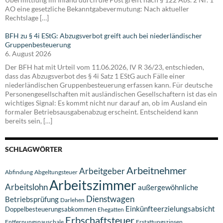
AO eine gesetzliche Bekanntgabevermutung: Nach aktueller
Rechtslage […]
BFH zu § 4i EStG: Abzugsverbot greift auch bei niederländischer
Gruppenbesteuerung
6. August 2026
Der BFH hat mit Urteil vom 11.06.2026, IV R 36/23, entschieden,
dass das Abzugsverbot des § 4i Satz 1 EStG auch Fälle einer
niederländischen Gruppenbesteuerung erfassen kann. Für deutsche
Personengesellschaften mit ausländischen Gesellschaftern ist das ein
wichtiges Signal: Es kommt nicht nur darauf an, ob im Ausland ein
formaler Betriebsausgabenabzug erscheint. Entscheidend kann
bereits sein, […]
SCHLAGWÖRTER
Arbeitnehmer
Arbeitgeber
Abfindung
Abgeltungsteuer
Arbeitszimmer
Arbeitslohn
außergewöhnliche
Dienstwagen
Betriebsprüfung
Darlehen
Einkünfteerzielungsabsicht
Doppelbesteuerungsabkommen
Ehegatten
Erbschaftsteuer
Entfernungspauschale
Erstattungszinsen