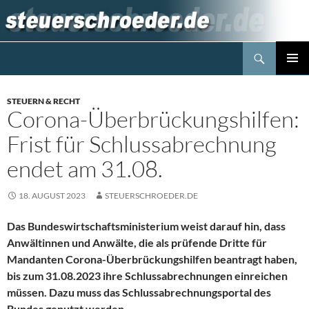
Zum
Inhalt
springen
Suchen
Steuerblog www.steuerschroeder.de
PRIMÄR
MENÜ
STEUERN & RECHT
Corona-Überbrückungshilfen:
Frist für Schlussabrechnung
endet am 31.08.
18. AUGUST 2023
STEUERSCHROEDER.DE
Das Bundeswirtschaftsministerium weist darauf hin, dass
Anwältinnen und Anwälte, die als prüfende Dritte für
Mandanten Corona-Überbrückungshilfen beantragt haben,
bis zum 31.08.2023 ihre Schlussabrechnungen einreichen
müssen. Dazu muss das Schlussabrechnungsportal des
Bundes genutzt werden.