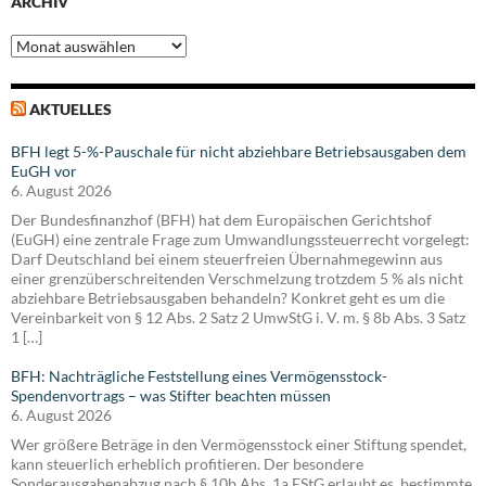
ARCHIV
Archiv
AKTUELLES
BFH legt 5-%-Pauschale für nicht abziehbare Betriebsausgaben dem
EuGH vor
6. August 2026
Der Bundesfinanzhof (BFH) hat dem Europäischen Gerichtshof
(EuGH) eine zentrale Frage zum Umwandlungssteuerrecht vorgelegt:
Darf Deutschland bei einem steuerfreien Übernahmegewinn aus
einer grenzüberschreitenden Verschmelzung trotzdem 5 % als nicht
abziehbare Betriebsausgaben behandeln? Konkret geht es um die
Vereinbarkeit von § 12 Abs. 2 Satz 2 UmwStG i. V. m. § 8b Abs. 3 Satz
1 […]
BFH: Nachträgliche Feststellung eines Vermögensstock-
Spendenvortrags – was Stifter beachten müssen
6. August 2026
Wer größere Beträge in den Vermögensstock einer Stiftung spendet,
kann steuerlich erheblich profitieren. Der besondere
Sonderausgabenabzug nach § 10b Abs. 1a EStG erlaubt es, bestimmte