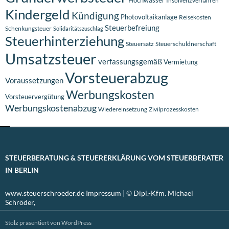
Insolvenzverfahren
Kindergeld
Kündigung
Photovoltaikanlage
Reisekosten
Steuerbefreiung
Schenkungsteuer
Solidaritätszuschlag
Steuerhinterziehung
Steuersatz
Steuerschuldnerschaft
Umsatzsteuer
verfassungsgemäß
Vermietung
Vorsteuerabzug
Voraussetzungen
Werbungskosten
Vorsteuervergütung
Werbungskostenabzug
Wiedereinsetzung
Zivilprozesskosten
STEUERBERATUNG & STEUERERKLÄRUNG VOM STEUERBERATER
IN BERLIN
www.steuerschroeder.de
Impressum
| ©
Dipl.-Kfm. Michael
Schröder,
Stolz präsentiert von WordPress