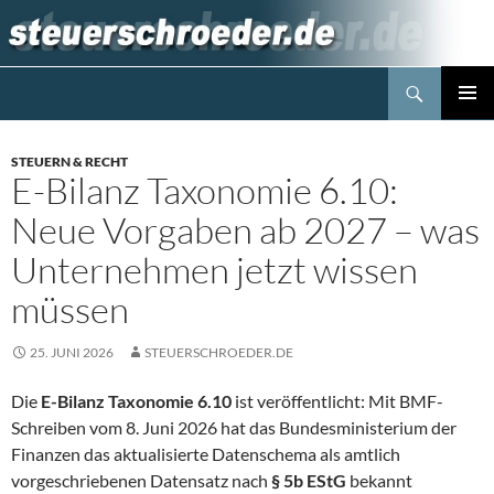
Zum
Inhalt
springen
Suchen
Steuerblog www.steuerschroeder.de
PRIMÄR
MENÜ
STEUERN & RECHT
E-Bilanz Taxonomie 6.10:
Neue Vorgaben ab 2027 – was
Unternehmen jetzt wissen
müssen
25. JUNI 2026
STEUERSCHROEDER.DE
Die
E-Bilanz Taxonomie 6.10
ist veröffentlicht: Mit BMF-
Schreiben vom 8. Juni 2026 hat das Bundesministerium der
Finanzen das aktualisierte Datenschema als amtlich
vorgeschriebenen Datensatz nach
§ 5b EStG
bekannt