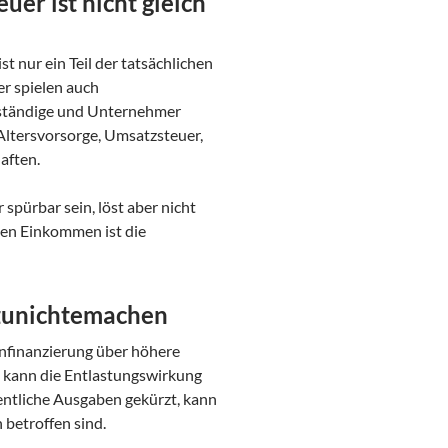
er ist nicht gleich
t nur ein Teil der tatsächlichen
r spielen auch
stständige und Unternehmer
ltersvorsorge, Umsatzsteuer,
aften.
spürbar sein, löst aber nicht
nen Einkommen ist die
 zunichtemachen
nfinanzierung über höhere
, kann die Entlastungswirkung
fentliche Ausgaben gekürzt, kann
 betroffen sind.