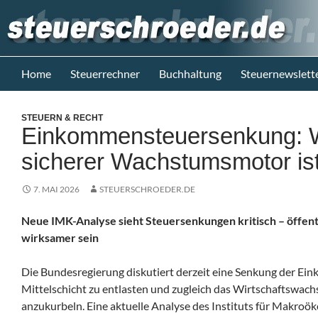
Zum
Inhalt
springen
Suchen
Steuerblog www.steuerschroeder.de
Home
Steuerrechner
Buchhaltung
Steuernewslett
Steuern &
Recht vom
STEUERN & RECHT
Steuerberater
Einkommensteuersenkung: W
M. Schröder
Berlin
sicherer Wachstumsmotor is
7. MAI 2026
STEUERSCHROEDER.DE
Neue IMK-Analyse sieht Steuersenkungen kritisch – öffent
wirksamer sein
Die Bundesregierung diskutiert derzeit eine Senkung der Eink
Mittelschicht zu entlasten und zugleich das Wirtschaftswac
anzukurbeln. Eine aktuelle Analyse des Instituts für Makro