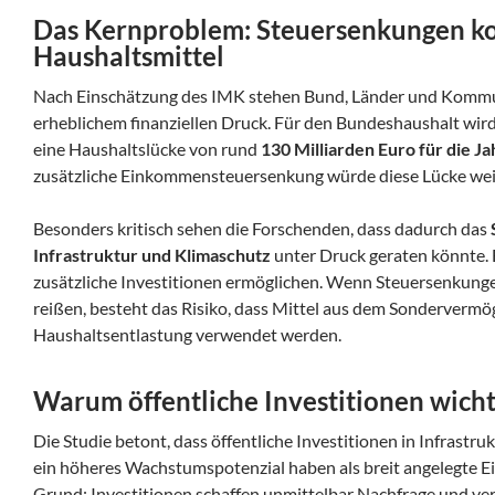
Das Kernproblem: Steuersenkungen k
Haushaltsmittel
Nach Einschätzung des IMK stehen Bund, Länder und Kommun
erheblichem finanziellen Druck. Für den Bundeshaushalt wi
eine Haushaltslücke von rund
130 Milliarden Euro für die J
zusätzliche Einkommensteuersenkung würde diese Lücke wei
Besonders kritisch sehen die Forschenden, dass dadurch das
Infrastruktur und Klimaschutz
unter Druck geraten könnte. E
zusätzliche Investitionen ermöglichen. Wenn Steuersenkung
reißen, besteht das Risiko, dass Mittel aus dem Sondervermö
Haushaltsentlastung verwendet werden.
Warum öffentliche Investitionen wicht
Die Studie betont, dass öffentliche Investitionen in Infrastr
ein höheres Wachstumspotenzial haben als breit angelegte
Grund: Investitionen schaffen unmittelbar Nachfrage und verb