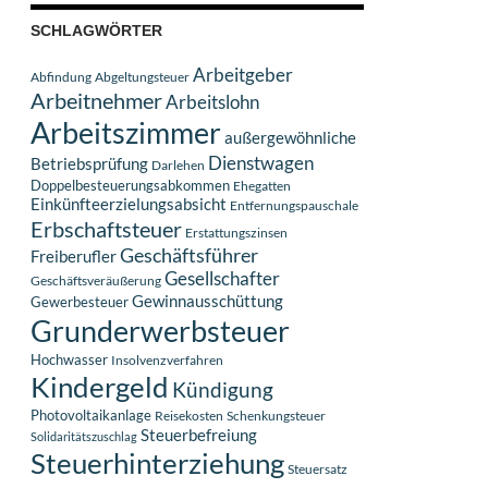
SCHLAGWÖRTER
Arbeitgeber
Abfindung
Abgeltungsteuer
Arbeitnehmer
Arbeitslohn
Arbeitszimmer
außergewöhnliche
Dienstwagen
Betriebsprüfung
Darlehen
Doppelbesteuerungsabkommen
Ehegatten
Einkünfteerzielungsabsicht
Entfernungspauschale
Erbschaftsteuer
Erstattungszinsen
Geschäftsführer
Freiberufler
Gesellschafter
Geschäftsveräußerung
Gewinnausschüttung
Gewerbesteuer
Grunderwerbsteuer
Hochwasser
Insolvenzverfahren
Kindergeld
Kündigung
Photovoltaikanlage
Reisekosten
Schenkungsteuer
Steuerbefreiung
Solidaritätszuschlag
Steuerhinterziehung
Steuersatz