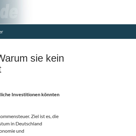
er
arum sie kein
t
liche Investitionen könnten
ommensteuer. Ziel ist es, die
hstum in Deutschland
ökonomie und