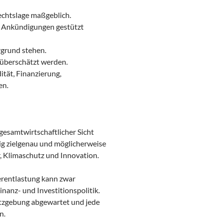
Rechtslage maßgeblich.
che Ankündigungen gestützt
rgrund stehen.
t überschätzt werden.
tät, Finanzierung,
en.
gesamtwirtschaftlicher Sicht
nig zielgenau und möglicherweise
r, Klimaschutz und Innovation.
uerentlastung kann zwar
Finanz- und Investitionspolitik.
setzgebung abgewartet und jede
n.