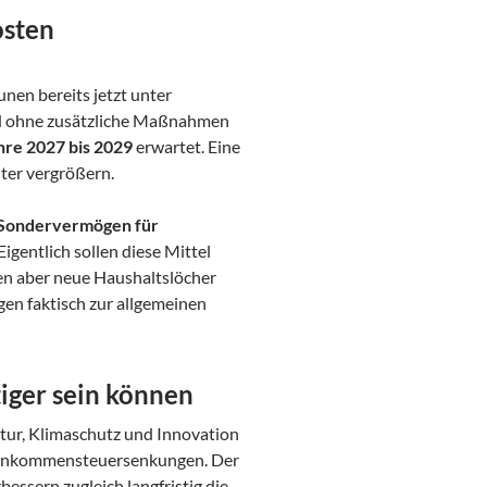
osten
en bereits jetzt unter
rd ohne zusätzliche Maßnahmen
ahre 2027 bis 2029
erwartet. Eine
ter vergrößern.
Sondervermögen für
igentlich sollen diese Mittel
en aber neue Haushaltslöcher
gen faktisch zur allgemeinen
iger sein können
uktur, Klimaschutz und Innovation
 Einkommensteuersenkungen. Der
essern zugleich langfristig die