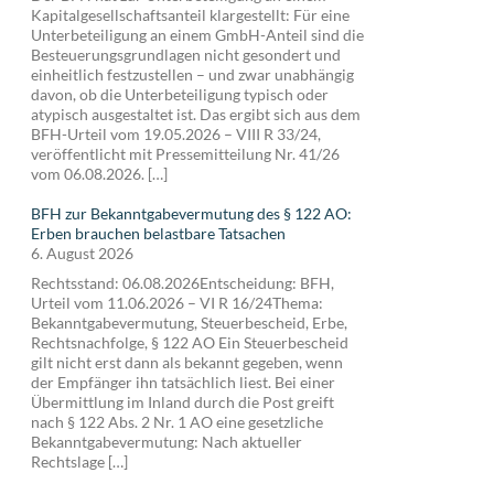
Kapitalgesellschaftsanteil klargestellt: Für eine
Unterbeteiligung an einem GmbH-Anteil sind die
Besteuerungsgrundlagen nicht gesondert und
einheitlich festzustellen – und zwar unabhängig
davon, ob die Unterbeteiligung typisch oder
atypisch ausgestaltet ist. Das ergibt sich aus dem
BFH-Urteil vom 19.05.2026 – VIII R 33/24,
veröffentlicht mit Pressemitteilung Nr. 41/26
vom 06.08.2026. […]
BFH zur Bekanntgabevermutung des § 122 AO:
Erben brauchen belastbare Tatsachen
6. August 2026
Rechtsstand: 06.08.2026Entscheidung: BFH,
Urteil vom 11.06.2026 – VI R 16/24Thema:
Bekanntgabevermutung, Steuerbescheid, Erbe,
Rechtsnachfolge, § 122 AO Ein Steuerbescheid
gilt nicht erst dann als bekannt gegeben, wenn
der Empfänger ihn tatsächlich liest. Bei einer
Übermittlung im Inland durch die Post greift
nach § 122 Abs. 2 Nr. 1 AO eine gesetzliche
Bekanntgabevermutung: Nach aktueller
Rechtslage […]