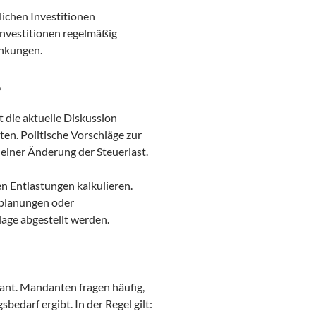
lichen Investitionen
Investitionen regelmäßig
enkungen.
?
 die aktuelle Diskussion
en. Politische Vorschläge zur
iner Änderung der Steuerlast.
en Entlastungen kalkulieren.
splanungen oder
lage abgestellt werden.
vant. Mandanten fragen häufig,
edarf ergibt. In der Regel gilt: