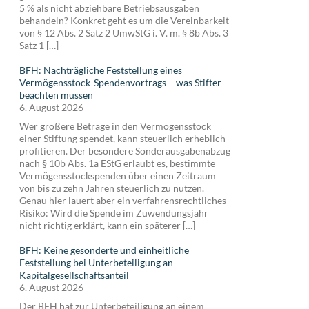
5 % als nicht abziehbare Betriebsausgaben
behandeln? Konkret geht es um die Vereinbarkeit
von § 12 Abs. 2 Satz 2 UmwStG i. V. m. § 8b Abs. 3
Satz 1 […]
BFH: Nachträgliche Feststellung eines
Vermögensstock-Spendenvortrags – was Stifter
beachten müssen
6. August 2026
Wer größere Beträge in den Vermögensstock
einer Stiftung spendet, kann steuerlich erheblich
profitieren. Der besondere Sonderausgabenabzug
nach § 10b Abs. 1a EStG erlaubt es, bestimmte
Vermögensstockspenden über einen Zeitraum
von bis zu zehn Jahren steuerlich zu nutzen.
Genau hier lauert aber ein verfahrensrechtliches
Risiko: Wird die Spende im Zuwendungsjahr
nicht richtig erklärt, kann ein späterer […]
BFH: Keine gesonderte und einheitliche
Feststellung bei Unterbeteiligung an
Kapitalgesellschaftsanteil
6. August 2026
Der BFH hat zur Unterbeteiligung an einem