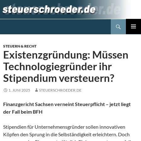
Zum
Inhalt
springen
Suchen
Steuerblog www.steuerschroeder.de
PRIMÄR
MENÜ
STEUERN & RECHT
Existenzgründung: Müssen
Technologiegründer ihr
Stipendium versteuern?
1. JUNI 2025
STEUERSCHROEDER.DE
Finanzgericht Sachsen verneint Steuerpflicht – jetzt liegt
der Fall beim BFH
Stipendien für Unternehmensgründer sollen innovativen
Köpfen den Sprung in die Selbständigkeit erleichtern. Doch