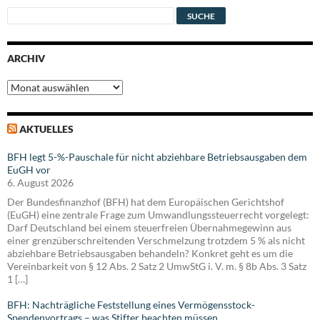
ARCHIV
Archiv
AKTUELLES
BFH legt 5-%-Pauschale für nicht abziehbare Betriebsausgaben dem
EuGH vor
6. August 2026
Der Bundesfinanzhof (BFH) hat dem Europäischen Gerichtshof
(EuGH) eine zentrale Frage zum Umwandlungssteuerrecht vorgelegt:
Darf Deutschland bei einem steuerfreien Übernahmegewinn aus
einer grenzüberschreitenden Verschmelzung trotzdem 5 % als nicht
abziehbare Betriebsausgaben behandeln? Konkret geht es um die
Vereinbarkeit von § 12 Abs. 2 Satz 2 UmwStG i. V. m. § 8b Abs. 3 Satz
1 […]
BFH: Nachträgliche Feststellung eines Vermögensstock-
Spendenvortrags – was Stifter beachten müssen