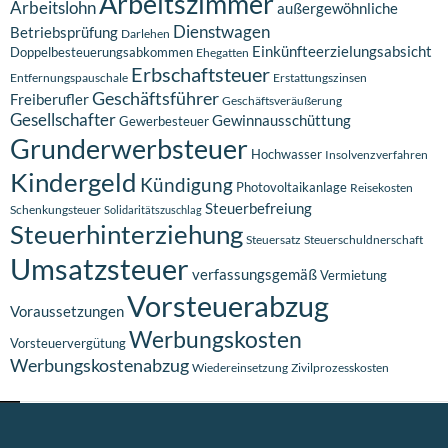
Arbeitszimmer
Arbeitslohn
außergewöhnliche
Dienstwagen
Betriebsprüfung
Darlehen
Einkünfteerzielungsabsicht
Doppelbesteuerungsabkommen
Ehegatten
Erbschaftsteuer
Entfernungspauschale
Erstattungszinsen
Geschäftsführer
Freiberufler
Geschäftsveräußerung
Gesellschafter
Gewinnausschüttung
Gewerbesteuer
Grunderwerbsteuer
Hochwasser
Insolvenzverfahren
Kindergeld
Kündigung
Photovoltaikanlage
Reisekosten
Steuerbefreiung
Schenkungsteuer
Solidaritätszuschlag
Steuerhinterziehung
Steuersatz
Steuerschuldnerschaft
Umsatzsteuer
verfassungsgemäß
Vermietung
Vorsteuerabzug
Voraussetzungen
Werbungskosten
Vorsteuervergütung
Werbungskostenabzug
Wiedereinsetzung
Zivilprozesskosten