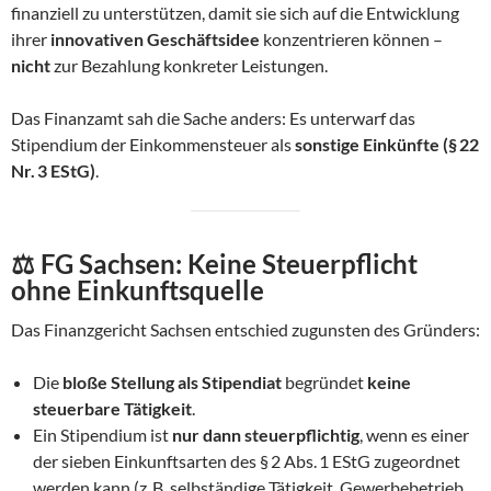
finanziell zu unterstützen, damit sie sich auf die Entwicklung
ihrer
innovativen Geschäftsidee
konzentrieren können –
nicht
zur Bezahlung konkreter Leistungen.
Das Finanzamt sah die Sache anders: Es unterwarf das
Stipendium der Einkommensteuer als
sonstige Einkünfte (§ 22
Nr. 3 EStG)
.
⚖️
FG Sachsen: Keine Steuerpflicht
ohne Einkunftsquelle
Das Finanzgericht Sachsen entschied zugunsten des Gründers:
Die
bloße Stellung als Stipendiat
begründet
keine
steuerbare Tätigkeit
.
Ein Stipendium ist
nur dann steuerpflichtig
, wenn es einer
der sieben Einkunftsarten des § 2 Abs. 1 EStG zugeordnet
werden kann (z. B. selbständige Tätigkeit, Gewerbebetrieb,