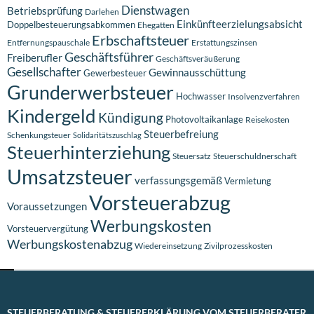
Dienstwagen
Betriebsprüfung
Darlehen
Einkünfteerzielungsabsicht
Doppelbesteuerungsabkommen
Ehegatten
Erbschaftsteuer
Entfernungspauschale
Erstattungszinsen
Geschäftsführer
Freiberufler
Geschäftsveräußerung
Gesellschafter
Gewinnausschüttung
Gewerbesteuer
Grunderwerbsteuer
Hochwasser
Insolvenzverfahren
Kindergeld
Kündigung
Photovoltaikanlage
Reisekosten
Steuerbefreiung
Schenkungsteuer
Solidaritätszuschlag
Steuerhinterziehung
Steuersatz
Steuerschuldnerschaft
Umsatzsteuer
verfassungsgemäß
Vermietung
Vorsteuerabzug
Voraussetzungen
Werbungskosten
Vorsteuervergütung
Werbungskostenabzug
Wiedereinsetzung
Zivilprozesskosten
STEUERBERATUNG & STEUERERKLÄRUNG VOM STEUERBERATER