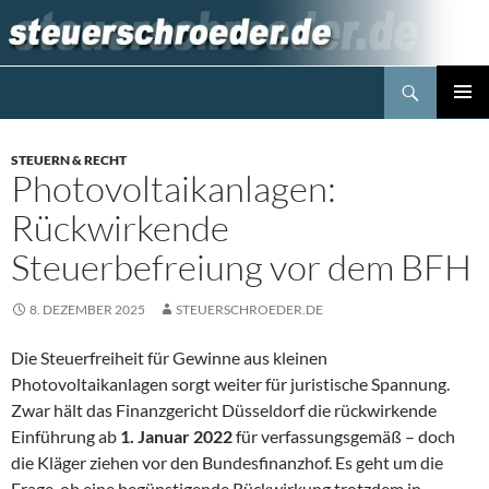
Zum
Inhalt
springen
Suchen
Steuerblog www.steuerschroeder.de
PRIMÄR
MENÜ
STEUERN & RECHT
Photovoltaikanlagen:
Rückwirkende
Steuerbefreiung vor dem BFH
8. DEZEMBER 2025
STEUERSCHROEDER.DE
Die Steuerfreiheit für Gewinne aus kleinen
Photovoltaikanlagen sorgt weiter für juristische Spannung.
Zwar hält das Finanzgericht Düsseldorf die rückwirkende
Einführung ab
1. Januar 2022
für verfassungsgemäß – doch
die Kläger ziehen vor den Bundesfinanzhof. Es geht um die
Frage, ob eine begünstigende Rückwirkung trotzdem in