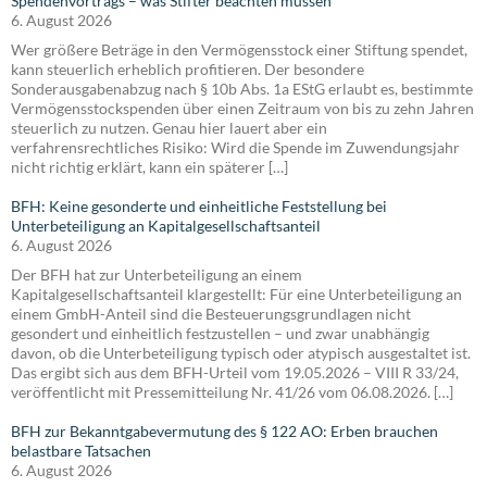
Spendenvortrags – was Stifter beachten müssen
6. August 2026
Wer größere Beträge in den Vermögensstock einer Stiftung spendet,
kann steuerlich erheblich profitieren. Der besondere
Sonderausgabenabzug nach § 10b Abs. 1a EStG erlaubt es, bestimmte
Vermögensstockspenden über einen Zeitraum von bis zu zehn Jahren
steuerlich zu nutzen. Genau hier lauert aber ein
verfahrensrechtliches Risiko: Wird die Spende im Zuwendungsjahr
nicht richtig erklärt, kann ein späterer […]
BFH: Keine gesonderte und einheitliche Feststellung bei
Unterbeteiligung an Kapitalgesellschaftsanteil
6. August 2026
Der BFH hat zur Unterbeteiligung an einem
Kapitalgesellschaftsanteil klargestellt: Für eine Unterbeteiligung an
einem GmbH-Anteil sind die Besteuerungsgrundlagen nicht
gesondert und einheitlich festzustellen – und zwar unabhängig
davon, ob die Unterbeteiligung typisch oder atypisch ausgestaltet ist.
Das ergibt sich aus dem BFH-Urteil vom 19.05.2026 – VIII R 33/24,
veröffentlicht mit Pressemitteilung Nr. 41/26 vom 06.08.2026. […]
BFH zur Bekanntgabevermutung des § 122 AO: Erben brauchen
belastbare Tatsachen
6. August 2026