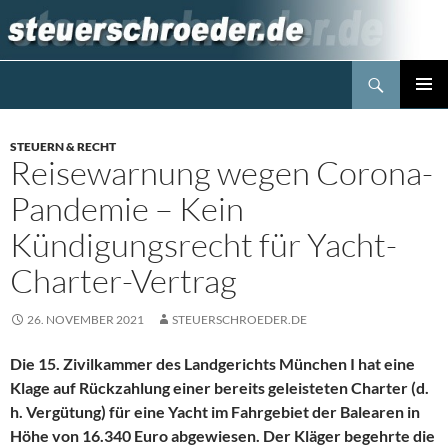
Zum
Inhalt
springen
Suchen
Steuerblog www.steuerschroeder.de
PRIMÄR
MENÜ
STEUERN & RECHT
Reisewarnung wegen Corona-
Pandemie – Kein
Kündigungsrecht für Yacht-
Charter-Vertrag
26. NOVEMBER 2021
STEUERSCHROEDER.DE
Die 15. Zivilkammer des Landgerichts München I hat eine
Klage auf Rückzahlung einer bereits geleisteten Charter (d.
h. Vergütung) für eine Yacht im Fahrgebiet der Balearen in
Höhe von 16.340 Euro abgewiesen. Der Kläger begehrte die