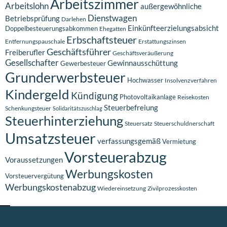
Arbeitszimmer
Arbeitslohn
außergewöhnliche
Dienstwagen
Betriebsprüfung
Darlehen
Einkünfteerzielungsabsicht
Doppelbesteuerungsabkommen
Ehegatten
Erbschaftsteuer
Entfernungspauschale
Erstattungszinsen
Geschäftsführer
Freiberufler
Geschäftsveräußerung
Gesellschafter
Gewinnausschüttung
Gewerbesteuer
Grunderwerbsteuer
Hochwasser
Insolvenzverfahren
Kindergeld
Kündigung
Photovoltaikanlage
Reisekosten
Steuerbefreiung
Schenkungsteuer
Solidaritätszuschlag
Steuerhinterziehung
Steuersatz
Steuerschuldnerschaft
Umsatzsteuer
verfassungsgemäß
Vermietung
Vorsteuerabzug
Voraussetzungen
Werbungskosten
Vorsteuervergütung
Werbungskostenabzug
Wiedereinsetzung
Zivilprozesskosten