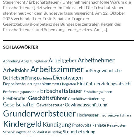
Steuerrecht / Erbschaftsteuer / Unternehmensnachfolge Warum die
Erbschaftsteuer jetzt wieder im Fokus steht Die Erbschaftsteuer
steht erneut vor dem Bundesverfassungsgericht. Am 12. Oktober
2026 verhandelt der Erste Senat zur Frage der
Gesetzgebungskompetenz des Bundes bei zentralen Regeln des
Erbschaftsteuer- und Schenkungsteuergesetzes. Am […]
SCHLAGWÖRTER
Arbeitnehmer
Arbeitgeber
Abfindung
Abgeltungsteuer
Arbeitszimmer
Arbeitslohn
außergewöhnliche
Dienstwagen
Betriebsprüfung
Darlehen
Einkünfteerzielungsabsicht
Doppelbesteuerungsabkommen
Ehegatten
Erbschaftsteuer
Entfernungspauschale
Erstattungszinsen
Geschäftsführer
Freiberufler
Geschäftsveräußerung
Gesellschafter
Gewinnausschüttung
Gewerbesteuer
Grunderwerbsteuer
Hochwasser
Insolvenzverfahren
Kindergeld
Kündigung
Photovoltaikanlage
Reisekosten
Steuerbefreiung
Schenkungsteuer
Solidaritätszuschlag