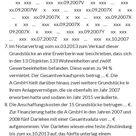
xx xxx … xxx xx.09.2007V xx xxx … xxx
xx.09.2007W x xxx … xxx xx.09.2007X x xx
… xxx xx.09.2007X x xx … xxx xx.09.2007X
x xx … xxx xx.09.2007X x xx … xxx xx.
09.2007X x xxx … xxx xx.09.2007Y xx xxx
… xxx xx.07.2007Z xx xxx … xxx xx.10.2007
Im Notarvertrag vom xx.03.2013 zum Verkauf dieser
Grundstücke an eine Erwerberin war beschrieben, dass sich
in den 13 Objekten 133 Wohneinheiten und zwölf
Gewerbeeinheiten befanden. Diese waren zu 94 %
vermietet. Der Gesamtverkaufspreis betrug … €. Die
A GmbH hielt darüber hinaus zwei weitere Grundstücke in
ihrem Anlagevermögen, die sie ebenfalls im Jahr 2007
erworben hatte und sodann im Jahr 2015 veräußerte.
Die Anschaffungskosten der 15 Grundstücke betrugen … €.
Zur Finanzierung hatte die A GmbH in den Jahren 2007 und
2008 fünf Darlehen mit einer Gesamtvaluta von … €
aufgenommen. Vier Darlehen wiesen eine feste Zinsbindung
bis zum xx.10.2013 auf, das fünfte unterlag einem