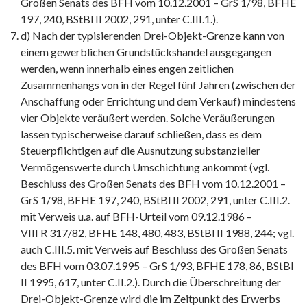
Großen Senats des BFH vom 10.12.2001 – GrS 1/98, BFHE
197, 240, BStBl II 2002, 291, unter C.III.1.).
d) Nach der typisierenden Drei-Objekt-Grenze kann von
einem gewerblichen Grundstückshandel ausgegangen
werden, wenn innerhalb eines engen zeitlichen
Zusammenhangs von in der Regel fünf Jahren (zwischen der
Anschaffung oder Errichtung und dem Verkauf) mindestens
vier Objekte veräußert werden. Solche Veräußerungen
lassen typischerweise darauf schließen, dass es dem
Steuerpflichtigen auf die Ausnutzung substanzieller
Vermögenswerte durch Umschichtung ankommt (vgl.
Beschluss des Großen Senats des BFH vom 10.12.2001 –
GrS 1/98, BFHE 197, 240, BStBl II 2002, 291, unter C.III.2.
mit Verweis u.a. auf BFH-Urteil vom 09.12.1986 –
VIII R 317/82, BFHE 148, 480, 483, BStBl II 1988, 244; vgl.
auch C.III.5. mit Verweis auf Beschluss des Großen Senats
des BFH vom 03.07.1995 – GrS 1/93, BFHE 178, 86, BStBl
II 1995, 617, unter C.II.2.). Durch die Überschreitung der
Drei-Objekt-Grenze wird die im Zeitpunkt des Erwerbs