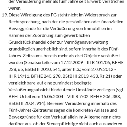
der Veräußerung mehr als fünf Jahre seit Erwerb verstrichen
waren.
Diese Würdigung des FG steht nicht im Widerspruch zur
Rechtsprechung, nach der die persönlichen oder finanziellen
Beweggründe für die Veräußerung von Immobilien im
Rahmen der Zuordnung zum gewerblichen
Grundstückshandel oder zur Vermögensverwaltung
grundsätzlich unerheblich sind, sofern innerhalb des Fünf-
Jahres-Zeitraums bereits mehr als drei Objekte veräußert
wurden (Senatsurteile vom 17.12.2009 – III R 101/06, BFHE
228, 65, BStBl II 2010, 541, unter II.3.; vom 27.09.2012 –
III R 19/11, BFHE 240, 278, BStBl II 2013, 433, Rz 21) oder
vergleichbare, auf eine zumindest bedingte
Veräußerungsabsicht hindeutende Umstände vorliegen (vgl.
BFH-Urteil vom 15.06.2004 – VIII R 7/02, BFHE 206, 388,
BStBl II 2004, 914). Bei einer Veräußerung innerhalb des
Fünf-Jahres-Zeitraums sagen die konkreten Anlässe und
Beweggründe für den Verkauf allein im Allgemeinen nichts
darüber aus, ob der Steuerpflichtige nicht auch aus anderen