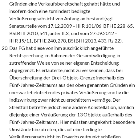
Gründen eine Verkaufsbereitschaft gehabt hätte und
insofern doch eine zumindest bedingte
Veräußerungsabsicht von Anfang an bestand (vgl.
Senatsurteile vom 17.12.2009 – III R 101/06, BFHE 228, 65,
BStBl II 2010, 541, unter II.3., und vom 27.09.2012 –
III R 19/11, BFHE 240, 278, BStBl II 2013, 433, Rz 22).
Das FG hat diese von ihm ausdrücklich angeführte
Rechtsprechung im Rahmen der Gesamtwürdigung in
zutreffender Weise von seiner eigenen Entscheidung
abgegrenzt. Es erläuterte, nicht zu verkennen, dass bei
Überschreitung der Drei-Objekt-Grenze innerhalb des
Fünf-Jahres-Zeitraums aus den oben genannten Gründen ein
unerwartet eintretendes privates Veräußerungsmotiv die
Indizwirkung zwar nicht zu erschüttern vermöge. Der
Streitfall betreffe jedoch eine andere Konstellation, nämlich
diejenige einer Veräußerung der 13 Objekte außerhalb des
Fünf-Jahres-Zeitraums. Hier müssten umgekehrt besondere
Umstände hinzutreten, die auf eine bedingte
Veräußerungsabsicht im Erwerbszeitpunkt schließen