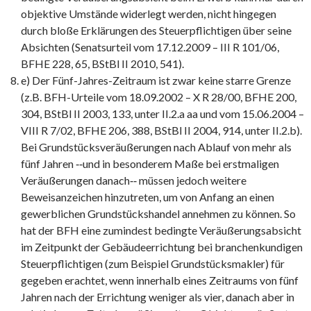
objektive Umstände widerlegt werden, nicht hingegen
durch bloße Erklärungen des Steuerpflichtigen über seine
Absichten (Senatsurteil vom 17.12.2009 – III R 101/06,
BFHE 228, 65, BStBl II 2010, 541).
e) Der Fünf-Jahres-Zeitraum ist zwar keine starre Grenze
(z.B. BFH-Urteile vom 18.09.2002 – X R 28/00, BFHE 200,
304, BStBl II 2003, 133, unter II.2.a aa und vom 15.06.2004 –
VIII R 7/02, BFHE 206, 388, BStBl II 2004, 914, unter II.2.b).
Bei Grundstücksveräußerungen nach Ablauf von mehr als
fünf Jahren ‑‑und in besonderem Maße bei erstmaligen
Veräußerungen danach‑‑ müssen jedoch weitere
Beweisanzeichen hinzutreten, um von Anfang an einen
gewerblichen Grundstückshandel annehmen zu können. So
hat der BFH eine zumindest bedingte Veräußerungsabsicht
im Zeitpunkt der Gebäudeerrichtung bei branchenkundigen
Steuerpflichtigen (zum Beispiel Grundstücksmakler) für
gegeben erachtet, wenn innerhalb eines Zeitraums von fünf
Jahren nach der Errichtung weniger als vier, danach aber in