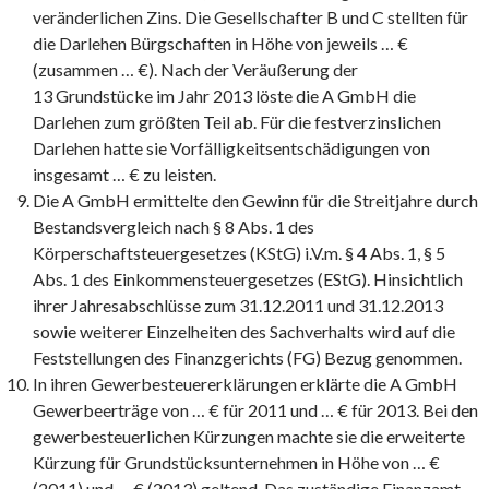
veränderlichen Zins. Die Gesellschafter B und C stellten für
die Darlehen Bürgschaften in Höhe von jeweils … €
(zusammen … €). Nach der Veräußerung der
13 Grundstücke im Jahr 2013 löste die A GmbH die
Darlehen zum größten Teil ab. Für die festverzinslichen
Darlehen hatte sie Vorfälligkeitsentschädigungen von
insgesamt … € zu leisten.
Die A GmbH ermittelte den Gewinn für die Streitjahre durch
Bestandsvergleich nach § 8 Abs. 1 des
Körperschaftsteuergesetzes (KStG) i.V.m. § 4 Abs. 1, § 5
Abs. 1 des Einkommensteuergesetzes (EStG). Hinsichtlich
ihrer Jahresabschlüsse zum 31.12.2011 und 31.12.2013
sowie weiterer Einzelheiten des Sachverhalts wird auf die
Feststellungen des Finanzgerichts (FG) Bezug genommen.
In ihren Gewerbesteuererklärungen erklärte die A GmbH
Gewerbeerträge von … € für 2011 und … € für 2013. Bei den
gewerbesteuerlichen Kürzungen machte sie die erweiterte
Kürzung für Grundstücksunternehmen in Höhe von … €
(2011) und … € (2013) geltend. Das zuständige Finanzamt