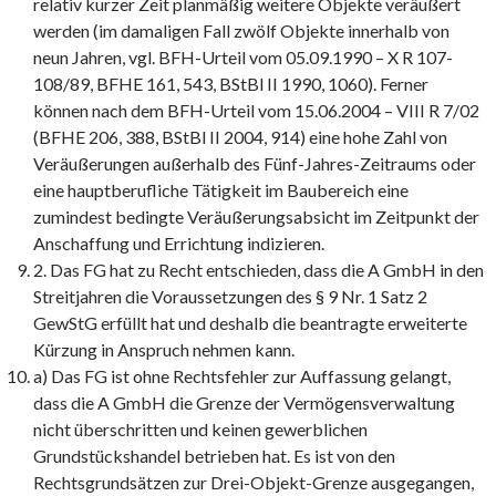
relativ kurzer Zeit planmäßig weitere Objekte veräußert
werden (im damaligen Fall zwölf Objekte innerhalb von
neun Jahren, vgl. BFH-Urteil vom 05.09.1990 – X R 107-
108/89, BFHE 161, 543, BStBl II 1990, 1060). Ferner
können nach dem BFH-Urteil vom 15.06.2004 – VIII R 7/02
(BFHE 206, 388, BStBl II 2004, 914) eine hohe Zahl von
Veräußerungen außerhalb des Fünf-Jahres-Zeitraums oder
eine hauptberufliche Tätigkeit im Baubereich eine
zumindest bedingte Veräußerungsabsicht im Zeitpunkt der
Anschaffung und Errichtung indizieren.
2. Das FG hat zu Recht entschieden, dass die A GmbH in den
Streitjahren die Voraussetzungen des § 9 Nr. 1 Satz 2
GewStG erfüllt hat und deshalb die beantragte erweiterte
Kürzung in Anspruch nehmen kann.
a) Das FG ist ohne Rechtsfehler zur Auffassung gelangt,
dass die A GmbH die Grenze der Vermögensverwaltung
nicht überschritten und keinen gewerblichen
Grundstückshandel betrieben hat. Es ist von den
Rechtsgrundsätzen zur Drei-Objekt-Grenze ausgegangen,