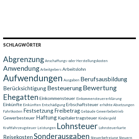
SCHLAGWÖRTER
Abgrenzung
Anschaffungs- oder Herstellungskosten
Anwendung
Arbeitslohn
Arbeitgebers
Aufwendungen
Berufsausbildung
Ausgaben
Bewertung
Besteuerung
Berücksichtigung
Ehegatten
Einkommensteuer
Einkommensteuererklärung
Einkünfte
Erbschaftsteuer
Einkünften
Entschädigung
erhöhte Absetzungen
Festsetzung
Freibetrag
Fahrtkosten
Gebäude
Gewerbebetrieb
Haftung
Gewerbesteuer
Kapitalertragsteuer
Kindergeld
Lohnsteuer
Kraftfahrzeugsteuer
Leistungen
Lohnsteuerkarte
Sonderausgaben
Reisekosten
Steuerbefreiung
Steuern