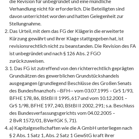
die Revision für unbegründet und eine mündliche
Verhandlung nicht für erforderlich. Die Beteiligten sind
davon unterrichtet worden und hatten Gelegenheit zur
Stellungnahme.
Das Urteil, mit dem das FG der Klägerin die erweiterte
Kürzung gewährt und ihrer Klage stattgegeben hat, ist
revisionsrechtlich nicht zu beanstanden. Die Revision des FA
ist unbegründet und nach § 126 Abs. 2 FGO
zurückzuweisen.
1. Das FG ist zutreffend von den richterrechtlich geprägten
Grundsätzen des gewerblichen Grundstückshandels
ausgegangen (grundlegend Beschlüsse des Großen Senats
des Bundesfinanzhofs ‑‑BFH‑‑ vom 03.07.1995 – GrS 1/93,
BFHE 178, 86, BStBl II 1995, 617 und vom 10.12.2001 –
GrS 1/98, BFHE 197, 240, BStBl II 2002, 291; s.a. Beschluss
des Bundesverfassungsgerichts vom 04.02.2005 –
2 BvR 1572/01, BVerfGK 5, 71).
a) Kapitalgesellschaften wie die A GmbH unterliegen nach
§ 2 Abs. 1 Satz 1, Abs. 2 Satz 1 GewStG kraft ihrer