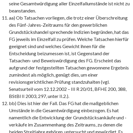
seine Gesamtwürdigung aller Einzelfallumstände ist nicht zu
beanstanden.
aa) Ob Tatsachen vorliegen, die trotz einer Überschreitung
des Fünf-Jahres-Zeitraums für den gewerblichen
Grundstückshandel sprechende Indizien begründen, hat das
FG jeweils im Einzelfall zu prüfen. Welche Tatsachen hierfür
geeignet sind und welches Gewicht ihnen für die
Entscheidung beizumessen ist, ist Gegenstand der
Tatsachen- und Beweiswürdigung des FG. Erscheint das
aufgrund der festgestellten Tatsachen gewonnene Ergebnis
zumindest als möglich, genügt dies, um einer
revisionsgerichtlichen Prüfung standzuhalten (vgl.
Senatsurteil vom 12.12.2002 – III R 20/01, BFHE 200, 388,
BStBl II 2003, 297, unter II.2.).
bb) Dies ist hier der Fall. Das FG hat die maßgeblichen
Umstände in die Gesamtwürdigung einbezogen. Es hat
namentlich die Entwicklung der Grundstücksankäufe und -
verkäufe im Zusammenhang des Zeitraums, zu denen die
beiden Streitjahre gehören, untersucht und gewürdigt. Es