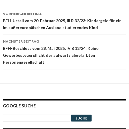
Beitrags-
VORHERIGER BEITRAG
Navigation
BFH-Urteil vom 20. Februar 2025, III R 32/23: Kindergeld für ein
im außereuropäischen Ausland studierendes Kind
NÄCHSTER BEITRAG
BFH-Beschluss vom 28. Mai 2025, IV B 13/24: Keine
Gewerbesteuerpflicht der aufwärts abgefärbten
Personengesellschaft
GOOGLE SUCHE