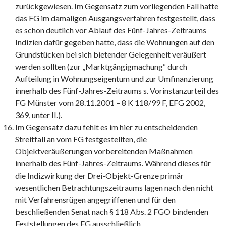
zurückgewiesen. Im Gegensatz zum vorliegenden Fall hatte
das FG im damaligen Ausgangsverfahren festgestellt, dass
es schon deutlich vor Ablauf des Fünf-Jahres-Zeitraums
Indizien dafür gegeben hatte, dass die Wohnungen auf den
Grundstücken bei sich bietender Gelegenheit veräußert
werden sollten (zur „Marktgängigmachung“ durch
Aufteilung in Wohnungseigentum und zur Umfinanzierung
innerhalb des Fünf-Jahres-Zeitraums s. Vorinstanzurteil des
FG Münster vom 28.11.2001 – 8 K 118/99 F, EFG 2002,
369, unter II.).
Im Gegensatz dazu fehlt es im hier zu entscheidenden
Streitfall an vom FG festgestellten, die
Objektveräußerungen vorbereitenden Maßnahmen
innerhalb des Fünf-Jahres-Zeitraums. Während dieses für
die Indizwirkung der Drei-Objekt-Grenze primär
wesentlichen Betrachtungszeitraums lagen nach den nicht
mit Verfahrensrügen angegriffenen und für den
beschließenden Senat nach § 118 Abs. 2 FGO bindenden
Feststellungen des FG ausschließlich