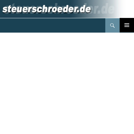
Suchen
Steuerberater Schröder Berlin
Springe
PRIMÄR
zum
MENÜ
Inhalt