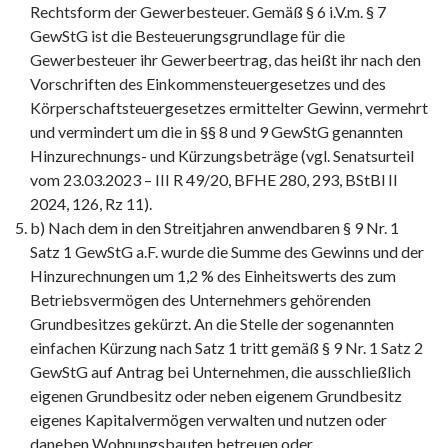
Rechtsform der Gewerbesteuer. Gemäß § 6 i.V.m. § 7
GewStG ist die Besteuerungsgrundlage für die
Gewerbesteuer ihr Gewerbeertrag, das heißt ihr nach den
Vorschriften des Einkommensteuergesetzes und des
Körperschaftsteuergesetzes ermittelter Gewinn, vermehrt
und vermindert um die in §§ 8 und 9 GewStG genannten
Hinzurechnungs- und Kürzungsbeträge (vgl. Senatsurteil
vom 23.03.2023 – III R 49/20, BFHE 280, 293, BStBl II
2024, 126, Rz 11).
b) Nach dem in den Streitjahren anwendbaren § 9 Nr. 1
Satz 1 GewStG a.F. wurde die Summe des Gewinns und der
Hinzurechnungen um 1,2 % des Einheitswerts des zum
Betriebsvermögen des Unternehmers gehörenden
Grundbesitzes gekürzt. An die Stelle der sogenannten
einfachen Kürzung nach Satz 1 tritt gemäß § 9 Nr. 1 Satz 2
GewStG auf Antrag bei Unternehmen, die ausschließlich
eigenen Grundbesitz oder neben eigenem Grundbesitz
eigenes Kapitalvermögen verwalten und nutzen oder
daneben Wohnungsbauten betreuen oder