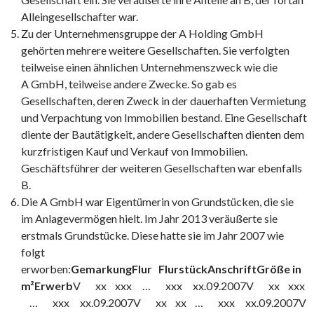
Alleingesellschafter war.
Zu der Unternehmensgruppe der A Holding GmbH
gehörten mehrere weitere Gesellschaften. Sie verfolgten
teilweise einen ähnlichen Unternehmenszweck wie die
A GmbH, teilweise andere Zwecke. So gab es
Gesellschaften, deren Zweck in der dauerhaften Vermietung
und Verpachtung von Immobilien bestand. Eine Gesellschaft
diente der Bautätigkeit, andere Gesellschaften dienten dem
kurzfristigen Kauf und Verkauf von Immobilien.
Geschäftsführer der weiteren Gesellschaften war ebenfalls
B.
Die A GmbH war Eigentümerin von Grundstücken, die sie
im Anlagevermögen hielt. Im Jahr 2013 veräußerte sie
erstmals Grundstücke. Diese hatte sie im Jahr 2007 wie
folgt
erworben:
Gemarkung
Flur
Flurstück
Anschrift
Größe in
m²
Erwerb
V xx xxx … xxx xx.09.2007V xx xxx
… xxx xx.09.2007V xx xx … xxx xx.09.2007V