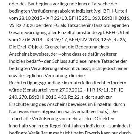
oder des Baubeginns vorliegende innere Tatsache der
bedingten Veräußerungsabsicht indiziert (vgl. BFH-Urteil
vom 28.10.2015 – X R 22/13, BFHE 251, 369, BStBl II 2016,
95, Rz 23; zu der dem FG als Tatsacheninstanz obliegenden
Gesamtwürdigung aller Einzelfallumstände vgl. BFH-Urteil
vom 27.06.2018 – X R 26/17, BFH/NV 2018, 1255, Rz 26).
Die Drei-Objekt-Grenze hat die Bedeutung eines
Anscheinsbeweises, der ‑‑ohne dass es dafür weiterer
Indizien bedarf‑‑ den Schluss auf diese innere Tatsache der
bedingten Veräußerungsabsicht zulässt, nicht jedoch einer
unwiderleglichen Vermutung, die eine
Rechtfertigungsgrundlage im materiellen Recht erfordern
würde (Senatsurteil vom 27.09.2012 – III R 19/11, BFHE
240, 278, BStBl II 2013, 433, Rz 22, s. dort auch zur
Erschütterung des Anscheinsbeweises im Einzelfall durch
Nachweis eines atypischen Sachverhaltsverlaufs). Die
‑‑durch die Veräußerung von mehr als drei Objekten
innerhalb von in der Regel fünf Jahren indizierte‑‑ zumindest
bedingte Veräußerungsabsicht beim Erwerb kann nur durch