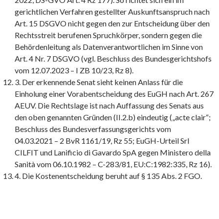
gerichtlichen Verfahren gestellter Auskunftsanspruch nach
Art. 15 DSGVO nicht gegen den zur Entscheidung über den
Rechtsstreit berufenen Spruchkörper, sondern gegen die
Behördenleitung als Datenverantwortlichen im Sinne von
Art. 4 Nr. 7 DSGVO (vgl. Beschluss des Bundesgerichtshofs
vom 12.07.2023 – I ZB 10/23, Rz 8).
3. Der erkennende Senat sieht keinen Anlass für die
Einholung einer Vorabentscheidung des EuGH nach Art. 267
AEUV. Die Rechtslage ist nach Auffassung des Senats aus
den oben genannten Gründen (II.2.b) eindeutig („acte clair“;
Beschluss des Bundesverfassungsgerichts vom
04.03.2021 – 2 BvR 1161/19, Rz 55; EuGH-Urteil Srl
CILFIT und Lanificio di Gavardo SpA gegen Ministero della
Sanità vom 06.10.1982 – C-283/81, EU:C:1982:335, Rz 16).
4. Die Kostenentscheidung beruht auf § 135 Abs. 2 FGO.