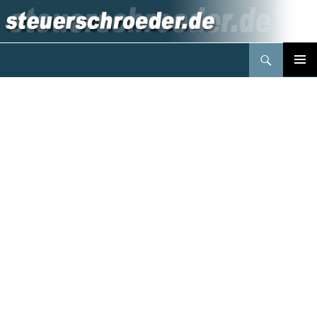
Suchen
Steuerberater Schröder Berlin
Springe
PRIMÄR
zum
MENÜ
Inhalt