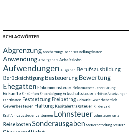
SCHLAGWÖRTER
Abgrenzung
Anschaffungs- oder Herstellungskosten
Anwendung
Arbeitslohn
Arbeitgebers
Aufwendungen
Berufsausbildung
Ausgaben
Bewertung
Besteuerung
Berücksichtigung
Ehegatten
Einkommensteuer
Einkommensteuererklärung
Einkünfte
Erbschaftsteuer
Einkünften
Entschädigung
erhöhte Absetzungen
Festsetzung
Freibetrag
Fahrtkosten
Gebäude
Gewerbebetrieb
Haftung
Gewerbesteuer
Kapitalertragsteuer
Kindergeld
Lohnsteuer
Kraftfahrzeugsteuer
Leistungen
Lohnsteuerkarte
Sonderausgaben
Reisekosten
Steuerbefreiung
Steuern