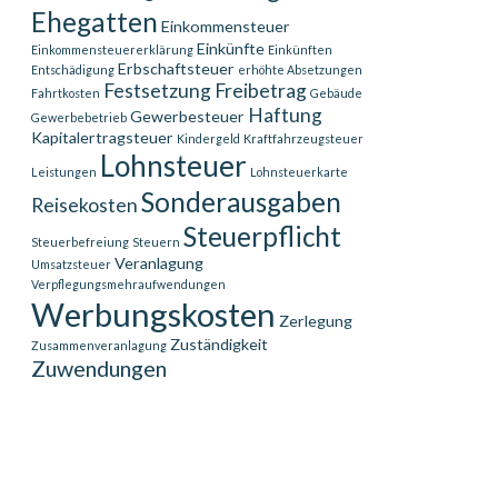
Ehegatten
Einkommensteuer
Einkünfte
Einkommensteuererklärung
Einkünften
Erbschaftsteuer
Entschädigung
erhöhte Absetzungen
Festsetzung
Freibetrag
Fahrtkosten
Gebäude
Haftung
Gewerbesteuer
Gewerbebetrieb
Kapitalertragsteuer
Kindergeld
Kraftfahrzeugsteuer
Lohnsteuer
Leistungen
Lohnsteuerkarte
Sonderausgaben
Reisekosten
Steuerpflicht
Steuerbefreiung
Steuern
Veranlagung
Umsatzsteuer
Verpflegungsmehraufwendungen
Werbungskosten
Zerlegung
Zuständigkeit
Zusammenveranlagung
Zuwendungen