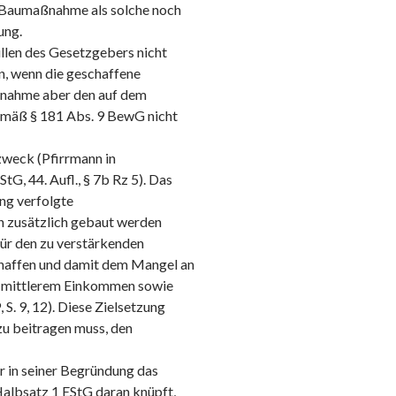
er Baumaßnahme als solche noch
ung.
llen des Gesetzgebers nicht
n, wenn die geschaffene
ßnahme aber den auf dem
mäß § 181 Abs. 9 BewG nicht
zweck (Pfirrmann in
tG, 44. Aufl., § 7b Rz 5). Das
ng verfolgte
n zusätzlich gebaut werden
 für den zu verstärkenden
affen und damit dem Mangel an
 mittlerem Einkommen sowie
. 9, 12). Diese Zielsetzung
zu beitragen muss, den
r in seiner Begründung das
 Halbsatz 1 EStG daran knüpft,