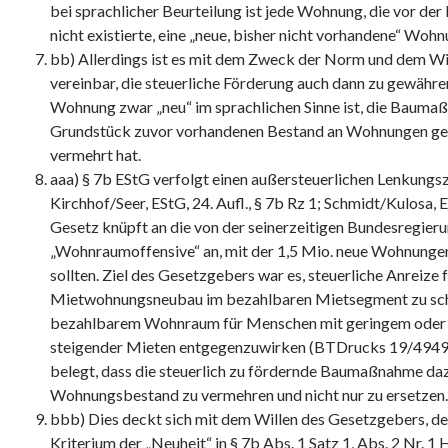
bei sprachlicher Beurteilung ist jede Wohnung, die vor d
nicht existierte, eine „neue, bisher nicht vorhandene“ Wohn
bb) Allerdings ist es mit dem Zweck der Norm und dem Wi
vereinbar, die steuerliche Förderung auch dann zu gewähre
Wohnung zwar „neu“ im sprachlichen Sinne ist, die Bauma
Grundstück zuvor vorhandenen Bestand an Wohnungen ge
vermehrt hat.
aaa) § 7b EStG verfolgt einen außersteuerlichen Lenkungs
Kirchhof/Seer, EStG, 24. Aufl., § 7b Rz 1; Schmidt/Kulosa, ES
Gesetz knüpft an die von der seinerzeitigen Bundesregieru
„Wohnraumoffensive“ an, mit der 1,5 Mio. neue Wohnunge
sollten. Ziel des Gesetzgebers war es, steuerliche Anreize
Mietwohnungsneubau im bezahlbaren Mietsegment zu sch
bezahlbarem Wohnraum für Menschen mit geringem oder
steigender Mieten entgegenzuwirken (BTDrucks 19/4949, S
belegt, dass die steuerlich zu fördernde Baumaßnahme da
Wohnungsbestand zu vermehren und nicht nur zu ersetzen.
bbb) Dies deckt sich mit dem Willen des Gesetzgebers, de
Kriterium der „Neuheit“ in § 7b Abs. 1 Satz 1, Abs. 2 Nr. 1