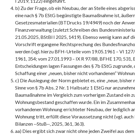
I 2019, 1122) eingeführt.
b) Zu der Frage, ob ein Neubau, der an Stelle eines abgeri
eine nach § 7b EStG begünstigte Baumaßnahme ist, äußern
Gesetzesmaterialien (BTDrucks 19/4949) noch der Anwen
Finanzverwaltung (zuletzt Schreiben des Bundesministeri
21.05.2025, BStBl I 2025, 1419). Ebenso wenig kann auf d
Vorschrift ergangene Rechtsprechung des Bundesfinanzho
werden (vgl. hierzu BFH-Urteile vom 19.05.1961 – VI 127/
1961, 354; vom 27.01.1993 – IX R 97/88, BFHE 170, 531, B
Entscheidungen lagen Fassungen des § 7b EStG zugrunde, d
Schaffung einer „neuen, bisher nicht vorhandenen“ Wohnung
c) Die Auslegung der Norm gebietet es, eine „neue, bishe
Sinne von § 7b Abs. 2 Nr. 1 Halbsatz 1 EStG nur anzunehm
Baumaßnahme im Vergleich zum vorherigen Zustand ein zus
Wohnungsbestand geschaffen wurde. Ein im Zusammenhang
vorhandenen Wohnung errichteter Neubau, der lediglich an
Wohnung tritt, erfüllt diese Voraussetzung nicht (vgl. au
Bilanzen ‑‑StuB‑‑, 2025, 361, 363).
aa) Dies ergibt sich zwar nicht ohne jeden Zweifel aus dem