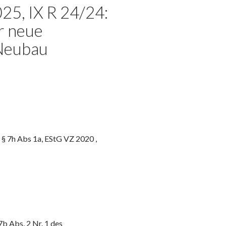
25, IX R 24/24:
r neue
 Neubau
 § 7h Abs 1a, EStG VZ 2020 ,
7b Abs. 2 Nr. 1 des