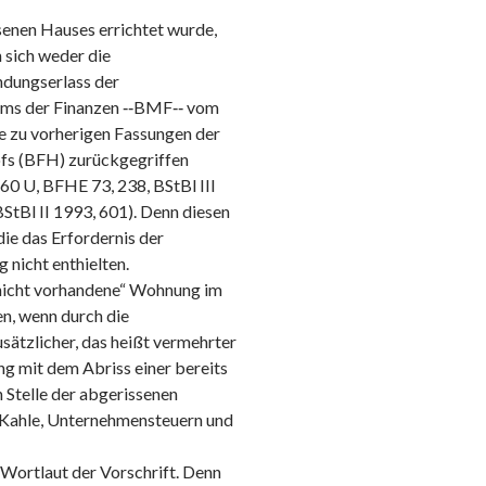
ssenen Hauses errichtet wurde,
 sich weder die
dungserlass der
ums der Finanzen ‑‑BMF‑‑ vom
ie zu vorherigen Fassungen der
fs (BFH) zurückgegriffen
60 U, BFHE 73, 238, BStBl III
StBl II 1993, 601). Denn diesen
ie das Erfordernis der
 nicht enthielten.
r nicht vorhandene“ Wohnung im
en, wenn durch die
ätzlicher, das heißt vermehrter
 mit dem Abriss einer bereits
 Stelle der abgerissenen
ch Kahle, Unternehmensteuern und
 Wortlaut der Vorschrift. Denn