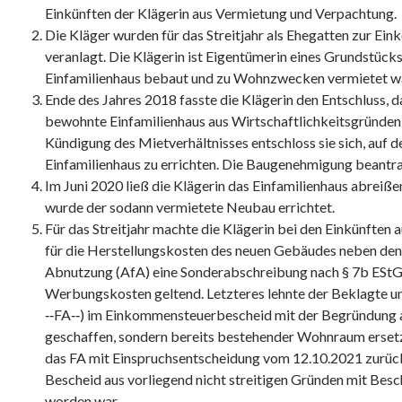
Einkünften der Klägerin aus Vermietung und Verpachtung.
Die Kläger wurden für das Streitjahr als Ehegatten zur 
veranlagt. Die Klägerin ist Eigentümerin eines Grundstücks
Einfamilienhaus bebaut und zu Wohnzwecken vermietet w
Ende des Jahres 2018 fasste die Klägerin den Entschluss, 
bewohnte Einfamilienhaus aus Wirtschaftlichkeitsgründen
Kündigung des Mietverhältnisses entschloss sie sich, auf 
Einfamilienhaus zu errichten. Die Baugenehmigung beantrag
Im Juni 2020 ließ die Klägerin das Einfamilienhaus abreiß
wurde der sodann vermietete Neubau errichtet.
Für das Streitjahr machte die Klägerin bei den Einkünften
für die Herstellungskosten des neuen Gebäudes neben den
Abnutzung (AfA) eine Sonderabschreibung nach § 7b EStG 
Werbungskosten geltend. Letzteres lehnte der Beklagte u
‑‑FA‑‑) im Einkommensteuerbescheid mit der Begründung 
geschaffen, sondern bereits bestehender Wohnraum erset
das FA mit Einspruchsentscheidung vom 12.10.2021 zurüc
Bescheid aus vorliegend nicht streitigen Gründen mit Bes
worden war.