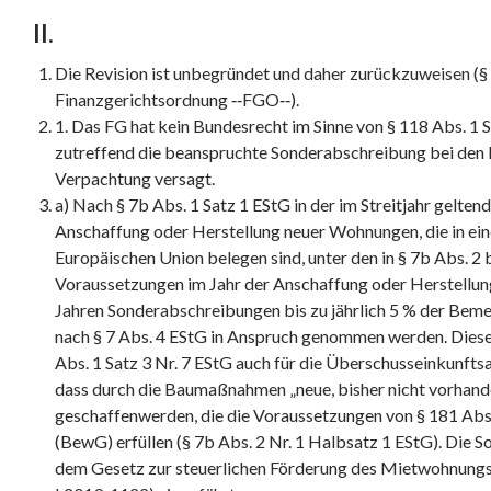
II.
Die Revision ist unbegründet und daher zurückzuweisen (§
Finanzgerichtsordnung ‑‑FGO‑‑).
1. Das FG hat kein Bundesrecht im Sinne von § 118 Abs. 1 S
zutreffend die beanspruchte Sonderabschreibung bei den 
Verpachtung versagt.
a) Nach § 7b Abs. 1 Satz 1 EStG in der im Streitjahr gelten
Anschaffung oder Herstellung neuer Wohnungen, die in ei
Europäischen Union belegen sind, unter den in § 7b Abs. 2
Voraussetzungen im Jahr der Anschaffung oder Herstellung
Jahren Sonderabschreibungen bis zu jährlich 5 % der Be
nach § 7 Abs. 4 EStG in Anspruch genommen werden. Diese
Abs. 1 Satz 3 Nr. 7 EStG auch für die Überschusseinkunftsa
dass durch die Baumaßnahmen „neue, bisher nicht vorha
geschaffenwerden, die die Voraussetzungen von § 181 Ab
(BewG) erfüllen (§ 7b Abs. 2 Nr. 1 Halbsatz 1 EStG). Die
dem Gesetz zur steuerlichen Förderung des Mietwohnun