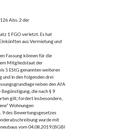
 126 Abs. 2 der
atz 1 FGO verletzt. Es hat
Einkünften aus Vermietung und
den Fassung können für die
nem Mitgliedstaat der
 bis 5 EStG genannten weiteren
 und in den folgenden drei
messungsgrundlage neben den AfA
 Begünstigung, die nach § 9
rten gilt, fordert insbesondere,
ndene“ Wohnungen
s. 9 des Bewertungsgesetzes
 Sonderabschreibung wurde mit
gsneubaus vom 04.08.2019 (BGBl