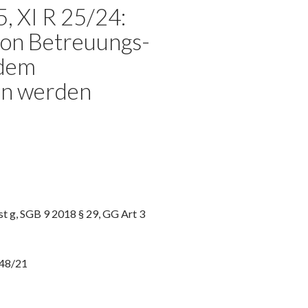
, XI R 25/24:
von Betreuungs-
 dem
en werden
t g, SGB 9 2018 § 29, GG Art 3
448/21