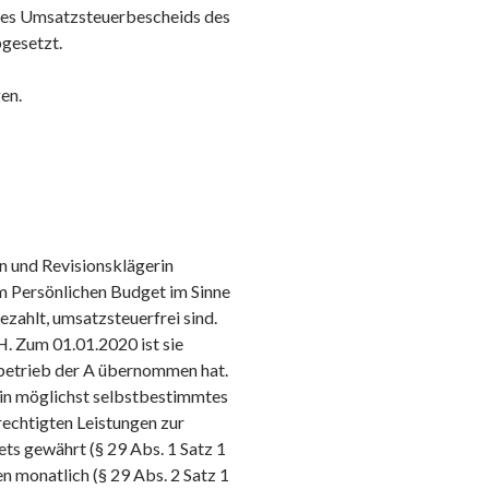
des Umsatzsteuerbescheids des
bgesetzt.
en.
in und Revisionsklägerin
em Persönlichen Budget im Sinne
zahlt, umsatzsteuerfrei sind.
. Zum 01.01.2020 ist sie
betrieb der A übernommen hat.
in möglichst selbstbestimmtes
echtigten Leistungen zur
ts gewährt (§ 29 Abs. 1 Satz 1
en monatlich (§ 29 Abs. 2 Satz 1