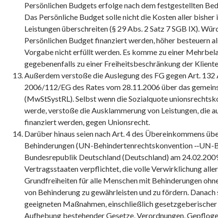
Persönlichen Budgets erfolge nach dem festgestellten Beda
Das Persönliche Budget solle nicht die Kosten aller bisher i
Leistungen überschreiten (§ 29 Abs. 2 Satz 7 SGB IX). Wür
Persönlichen Budget finanziert werden, höher besteuern al
Vorgabe nicht erfüllt werden. Es komme zu einer Mehrbela
gegebenenfalls zu einer Freiheitsbeschränkung der Kliente
Außerdem verstoße die Auslegung des FG gegen Art. 132 Ab
2006/112/EG des Rates vom 28.11.2006 über das gemei
(MwStSystRL). Selbst wenn die Sozialquote unionsrechtsk
werde, verstoße die Ausklammerung von Leistungen, die a
finanziert werden, gegen Unionsrecht.
Darüber hinaus seien nach Art. 4 des Übereinkommens üb
Behinderungen (UN-Behindertenrechtskonvention ‑‑UN-BR
Bundesrepublik Deutschland (Deutschland) am 24.02.2009 r
Vertragsstaaten verpflichtet, die volle Verwirklichung al
Grundfreiheiten für alle Menschen mit Behinderungen ohne
von Behinderung zu gewährleisten und zu fördern. Danach 
geeigneten Maßnahmen, einschließlich gesetzgeberisch
Aufhebung bestehender Gesetze, Verordnungen, Gepflogen