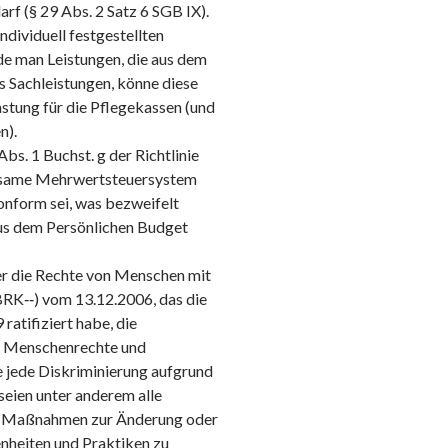
rf (§ 29 Abs. 2 Satz 6 SGB IX).
ndividuell festgestellten
de man Leistungen, die aus dem
s Sachleistungen, könne diese
stung für die Pflegekassen (und
n).
s. 1 Buchst. g der Richtlinie
nsame Mehrwertsteuersystem
onform sei, was bezweifelt
us dem Persönlichen Budget
er die Rechte von Menschen mit
K‑‑) vom 13.12.2006, das die
atifiziert habe, die
ler Menschenrechte und
 jede Diskriminierung aufgrund
seien unter anderem alle
er Maßnahmen zur Änderung oder
heiten und Praktiken zu