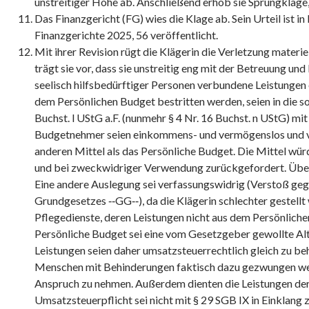
unstreitiger Höhe ab. Anschließend erhob sie Sprungklage
Das Finanzgericht (FG) wies die Klage ab. Sein Urteil ist i
Finanzgerichte 2025, 56 veröffentlicht.
Mit ihrer Revision rügt die Klägerin die Verletzung materi
trägt sie vor, dass sie unstreitig eng mit der Betreuung und
seelisch hilfsbedürftiger Personen verbundene Leistungen e
dem Persönlichen Budget bestritten werden, seien in die so
Buchst. l UStG a.F. (nunmehr § 4 Nr. 16 Buchst. n UStG) mi
Budgetnehmer seien einkommens- und vermögenslos und v
anderen Mittel als das Persönliche Budget. Die Mittel 
und bei zweckwidriger Verwendung zurückgefordert. Über
Eine andere Auslegung sei verfassungswidrig (Verstoß gege
Grundgesetzes ‑‑GG‑‑), da die Klägerin schlechter gestellt
Pflegedienste, deren Leistungen nicht aus dem Persönlich
Persönliche Budget sei eine vom Gesetzgeber gewollte Alt
Leistungen seien daher umsatzsteuerrechtlich gleich zu be
Menschen mit Behinderungen faktisch dazu gezwungen wer
Anspruch zu nehmen. Außerdem dienten die Leistungen de
Umsatzsteuerpflicht sei nicht mit § 29 SGB IX in Einklang