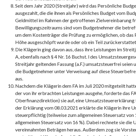
Seit dem Jahr 2020 (Streitjahr) wird das Persönliche Bud
ausgezahlt, die die ihnen als Persönliches Budget vom B
Geldmittel im Rahmen der getroffenen Zielvereinbarung f
Bewilligungszeitraums sind vom Budgetnehmer die betref
um dem Kostenträger die Prüfung zu ermöglichen, ob das P
Höhe ausgeschöpft wurde oder ob ein Teil zurückerstatte
Die Klägerin ging davon aus, dass ihre Leistungen im Streit
A, ebenfalls nach § 4 Nr. 16 Buchst. l des Umsatzsteuerges
Streitjahr geltenden Fassung (a.F.) umsatzsteuerfrei seien 
die Budgetnehmer unter Verweisung auf diese Steuerbefre
aus.
Nachdem die Klägerin dem FA im Juli 2020 mitgeteilt hatte,
der von ihr erbrachten Leistungen ausgehe, forderte das F
Oberfinanzdirektion) sie auf, eine Umsatzsteuererklärung fü
der Erklärung vom 08.03.2021 erklärte die Klägerin ihre U
steuerpflichtig (teilweise zum allgemeinen Steuersatz von
allgemeinen Steuersatz von 16 %). Dabei rechnete sie die
vereinnahmten Beträgen heraus. Außerdem zog sie Vorsteu