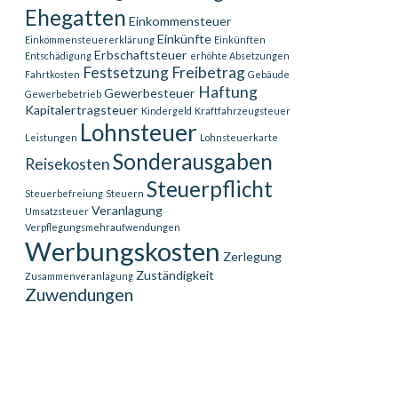
Ehegatten
Einkommensteuer
Einkünfte
Einkommensteuererklärung
Einkünften
Erbschaftsteuer
Entschädigung
erhöhte Absetzungen
Festsetzung
Freibetrag
Fahrtkosten
Gebäude
Haftung
Gewerbesteuer
Gewerbebetrieb
Kapitalertragsteuer
Kindergeld
Kraftfahrzeugsteuer
Lohnsteuer
Leistungen
Lohnsteuerkarte
Sonderausgaben
Reisekosten
Steuerpflicht
Steuerbefreiung
Steuern
Veranlagung
Umsatzsteuer
Verpflegungsmehraufwendungen
Werbungskosten
Zerlegung
Zuständigkeit
Zusammenveranlagung
Zuwendungen