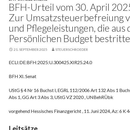
BFH-Urteil vom 30. April 2025
Zur Umsatzsteuerbefreiung 
und Pflegeleistungen, die aus
Persönlichen Budget bestritt
21. SEPTEMBER 2025
STEUERSCHROEDER
ECLI:DE:BFH:2025:U.300425.XIR25.24.0
BFH XI. Senat
UStG § 4 Nr 16 Buchst l, EGRL 112/2006 Art 132 Abs 1 Buchs
Abs 1, GG Art 3 Abs 3, UStG VZ 2020 , UNBehRÜbk
vorgehend Hessisches Finanzgericht , 11. Juni 2024, Az: 6 K 
Leitsätze