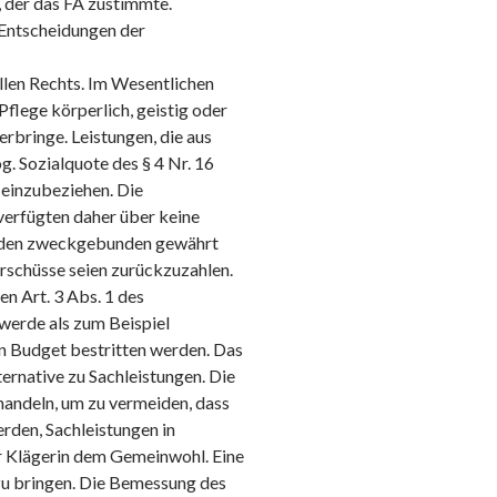
, der das FA zustimmte.
n Entscheidungen der
ellen Rechts. Im Wesentlichen
 Pflege körperlich, geistig oder
rbringe. Leistungen, die aus
g. Sozialquote des § 4 Nr. 16
t einzubeziehen. Die
erfügten daher über keine
würden zweckgebunden gewährt
schüsse seien zurückzuzahlen.
n Art. 3 Abs. 1 des
 werde als zum Beispiel
en Budget bestritten werden. Das
ernative zu Sachleistungen. Die
handeln, um zu vermeiden, dass
den, Sachleistungen in
r Klägerin dem Gemeinwohl. Eine
 zu bringen. Die Bemessung des