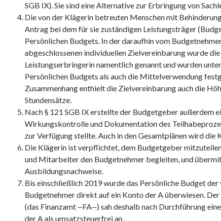
SGB IX). Sie sind eine Alternative zur Erbringung von Sachl
Die von der Klägerin betreuten Menschen mit Behinderung
Antrag bei dem für sie zuständigen Leistungsträger (Budg
Persönlichen Budgets. In der daraufhin vom Budgetnehm
abgeschlossenen individuellen Zielvereinbarung wurde die 
Leistungserbringerin namentlich genannt und wurden unte
Persönlichen Budgets als auch die Mittelverwendung festg
Zusammenhang enthielt die Zielvereinbarung auch die Hö
Stundensätze.
Nach § 121 SGB IX erstellte der Budgetgeber außerdem e
Wirkungskontrolle und Dokumentation des Teilhabeproze
zur Verfügung stellte. Auch in den Gesamtplänen wird die 
Die Klägerin ist verpflichtet, dem Budgetgeber mitzuteilen
und Mitarbeiter den Budgetnehmer begleiten, und übermit
Ausbildungsnachweise.
Bis einschließlich 2019 wurde das Persönliche Budget der
Budgetnehmer direkt auf ein Konto der A überwiesen. Der
(das Finanzamt ‑‑FA‑‑) sah deshalb nach Durchführung ein
der A als umsatzsteuerfrei an.