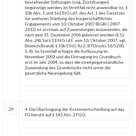
bestehender Stiftungen (sog. Zustiftungen)
begünstigt werden, im Streitfall nicht anwendbar ist. §
10b Abs. 1 und 1a EStG i.d.F. des Art. 1 des Gesetzes
zur weiteren Stärkung des bürgerschaftlichen
Engagements vom 10. Oktober 2007 (BGBl I 2007,
2332) ist erstmals auf Zuwendungen anzuwenden, die
nach dem 31. Dezember 2006 geleistet werden (§ 52
Abs. 24b Satz 2 EStG i.d.F. vom 10. Oktober 2007; vgl.
Blümich/Brandl, § 10b EStG Rz 2; BTDrucks 16/5200,
S. 8). Im Streitfall erfolgte die Auflassung im
November 2003 und die Eintragung ins Grundbuch
erst im Jahr 2004, so dass die streitgegenständliche
Zuwendung des Grundstücks nicht unter die
gesetzliche Neuregelung fällt.
29
4. Die Übertragung der Kostenentscheidung auf das
FG beruht auf § 143 Abs. 2 FGO.