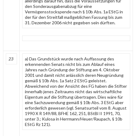
allerdings darauf hin, dass die Voraussetzungen für
den Sonderausgabenabzug für eine
Vermögensstockspende nach § 10b Abs. 1a EStG in
der für den Streitfall maßgeblichen Fassung bis zum
31. Dezember 2006 nicht gegeben sein dürften.
23
a) Das Grundstück wurde nach Auffassung des
erkennenden Senats nicht bis zum Ablauf eines
Jahres nach Gründung der Stiftung am 4. Oktober
2001 und damit nicht anlässlich deren Neugründung
gemäß § 10b Abs. 1a Satz 2 EStG geleistet.
Abweichend von der Ansicht des FG haben die Stifter
innerhalb jenes Zeitraums nicht das wirtschaftliche
Eigentum auf die Stiftung übertragen. Dies wäre für
eine Sachzuwendung gemäß § 10b Abs. 3 EStG aber
erforderlich gewesen (vgl. Senatsurteil vom 8. August
1990 X R 149/88, BFHE 162, 251, BStBl II 1991, 70,
unter 3.; Kulosa in Herrmann/Heuer/Raupach, § 10b
EStG Rz 121).