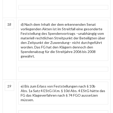
18
d) Nach dem Inhalt der dem erkennenden Senat
vorliegenden Akten ist im Streitfall eine gesonderte
Feststellung des Spendenvortrags –unabhängig vom
materiell-rechtlichen Streitpunkt der Beteiligten über
den Zeitpunkt der Zuwendung– nicht durchgeführt
worden. Das FG hat den Klägern dennoch den
Spendenabzug für die Streitjahre 2006 bis 2008
gewährt.
19
e) Bis zum Erlass von Feststellungen nach § 10b
Abs. 1a Satz 4 EStG i.V.m. § 10d Abs. 4 EStG hätte das
FG das Klageverfahren nach § 74 FGO aussetzen
müssen.