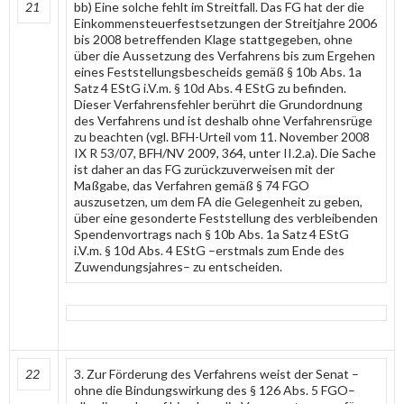
21
bb) Eine solche fehlt im Streitfall. Das FG hat der die
Einkommensteuerfestsetzungen der Streitjahre 2006
bis 2008 betreffenden Klage stattgegeben, ohne
über die Aussetzung des Verfahrens bis zum Ergehen
eines Feststellungsbescheids gemäß § 10b Abs. 1a
Satz 4 EStG i.V.m. § 10d Abs. 4 EStG zu befinden.
Dieser Verfahrensfehler berührt die Grundordnung
des Verfahrens und ist deshalb ohne Verfahrensrüge
zu beachten (vgl. BFH-Urteil vom 11. November 2008
IX R 53/07, BFH/NV 2009, 364, unter II.2.a). Die Sache
ist daher an das FG zurückzuverweisen mit der
Maßgabe, das Verfahren gemäß § 74 FGO
auszusetzen, um dem FA die Gelegenheit zu geben,
über eine gesonderte Feststellung des verbleibenden
Spendenvortrags nach § 10b Abs. 1a Satz 4 EStG
i.V.m. § 10d Abs. 4 EStG –erstmals zum Ende des
Zuwendungsjahres– zu entscheiden.
22
3. Zur Förderung des Verfahrens weist der Senat –
ohne die Bindungswirkung des § 126 Abs. 5 FGO–