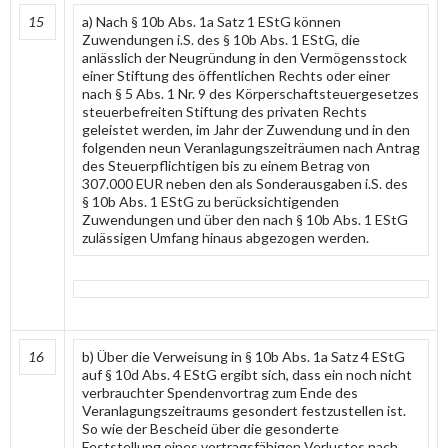
15
a) Nach § 10b Abs. 1a Satz 1 EStG können
Zuwendungen i.S. des § 10b Abs. 1 EStG, die
anlässlich der Neugründung in den Vermögensstock
einer Stiftung des öffentlichen Rechts oder einer
nach § 5 Abs. 1 Nr. 9 des Körperschaftsteuergesetzes
steuerbefreiten Stiftung des privaten Rechts
geleistet werden, im Jahr der Zuwendung und in den
folgenden neun Veranlagungszeiträumen nach Antrag
des Steuerpflichtigen bis zu einem Betrag von
307.000 EUR neben den als Sonderausgaben i.S. des
§ 10b Abs. 1 EStG zu berücksichtigenden
Zuwendungen und über den nach § 10b Abs. 1 EStG
zulässigen Umfang hinaus abgezogen werden.
16
b) Über die Verweisung in § 10b Abs. 1a Satz 4 EStG
auf § 10d Abs. 4 EStG ergibt sich, dass ein noch nicht
verbrauchter Spendenvortrag zum Ende des
Veranlagungszeitraums gesondert festzustellen ist.
So wie der Bescheid über die gesonderte
Feststellung eines vortragsfähigen Verlustes nach