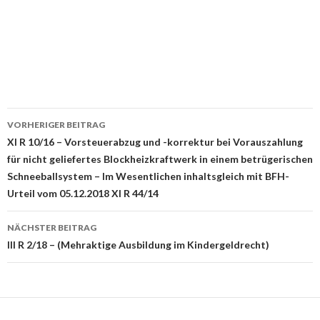
Beitrags-
VORHERIGER BEITRAG
Navigation
XI R 10/16 – Vorsteuerabzug und -korrektur bei Vorauszahlung
für nicht geliefertes Blockheizkraftwerk in einem betrügerischen
Schneeballsystem – Im Wesentlichen inhaltsgleich mit BFH-
Urteil vom 05.12.2018 XI R 44/14
NÄCHSTER BEITRAG
III R 2/18 – (Mehraktige Ausbildung im Kindergeldrecht)