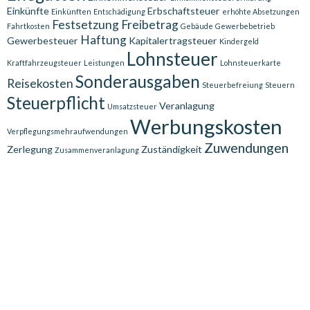
Einkünfte
Erbschaftsteuer
Einkünften
Entschädigung
erhöhte Absetzungen
Festsetzung
Freibetrag
Fahrtkosten
Gebäude
Gewerbebetrieb
Haftung
Gewerbesteuer
Kapitalertragsteuer
Kindergeld
Lohnsteuer
Kraftfahrzeugsteuer
Leistungen
Lohnsteuerkarte
Sonderausgaben
Reisekosten
Steuerbefreiung
Steuern
Steuerpflicht
Veranlagung
Umsatzsteuer
Werbungskosten
Verpflegungsmehraufwendungen
Zuwendungen
Zerlegung
Zuständigkeit
Zusammenveranlagung