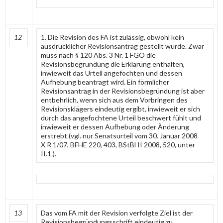
12
1. Die Revision des FA ist zulässig, obwohl kein
ausdrücklicher Revisionsantrag gestellt wurde. Zwar
muss nach § 120 Abs. 3 Nr. 1 FGO die
Revisionsbegründung die Erklärung enthalten,
inwieweit das Urteil angefochten und dessen
Aufhebung beantragt wird. Ein förmlicher
Revisionsantrag in der Revisionsbegründung ist aber
entbehrlich, wenn sich aus dem Vorbringen des
Revisionsklägers eindeutig ergibt, inwieweit er sich
durch das angefochtene Urteil beschwert fühlt und
inwieweit er dessen Aufhebung oder Änderung
erstrebt (vgl. nur Senatsurteil vom 30. Januar 2008
X R 1/07, BFHE 220, 403, BStBl II 2008, 520, unter
II.1.).
13
Das vom FA mit der Revision verfolgte Ziel ist der
Revisionsbegründungsschrift eindeutig zu