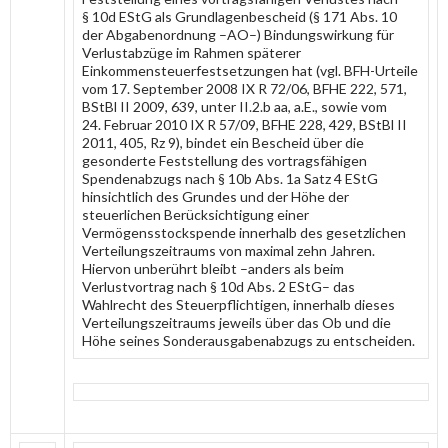
§ 10d EStG als Grundlagenbescheid (§ 171 Abs. 10
der Abgabenordnung –AO–) Bindungswirkung für
Verlustabzüge im Rahmen späterer
Einkommensteuerfestsetzungen hat (vgl. BFH-Urteile
vom 17. September 2008 IX R 72/06, BFHE 222, 571,
BStBl II 2009, 639, unter II.2.b aa, a.E., sowie vom
24. Februar 2010 IX R 57/09, BFHE 228, 429, BStBl II
2011, 405, Rz 9), bindet ein Bescheid über die
gesonderte Feststellung des vortragsfähigen
Spendenabzugs nach § 10b Abs. 1a Satz 4 EStG
hinsichtlich des Grundes und der Höhe der
steuerlichen Berücksichtigung einer
Vermögensstockspende innerhalb des gesetzlichen
Verteilungszeitraums von maximal zehn Jahren.
Hiervon unberührt bleibt –anders als beim
Verlustvortrag nach § 10d Abs. 2 EStG– das
Wahlrecht des Steuerpflichtigen, innerhalb dieses
Verteilungszeitraums jeweils über das Ob und die
Höhe seines Sonderausgabenabzugs zu entscheiden.