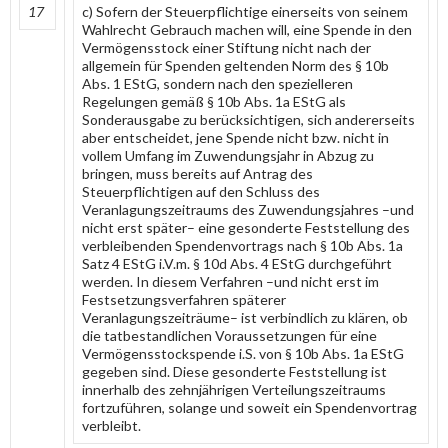
17
c) Sofern der Steuerpflichtige einerseits von seinem
Wahlrecht Gebrauch machen will, eine Spende in den
Vermögensstock einer Stiftung nicht nach der
allgemein für Spenden geltenden Norm des § 10b
Abs. 1 EStG, sondern nach den spezielleren
Regelungen gemäß § 10b Abs. 1a EStG als
Sonderausgabe zu berücksichtigen, sich andererseits
aber entscheidet, jene Spende nicht bzw. nicht in
vollem Umfang im Zuwendungsjahr in Abzug zu
bringen, muss bereits auf Antrag des
Steuerpflichtigen auf den Schluss des
Veranlagungszeitraums des Zuwendungsjahres –und
nicht erst später– eine gesonderte Feststellung des
verbleibenden Spendenvortrags nach § 10b Abs. 1a
Satz 4 EStG i.V.m. § 10d Abs. 4 EStG durchgeführt
werden. In diesem Verfahren –und nicht erst im
Festsetzungsverfahren späterer
Veranlagungszeiträume– ist verbindlich zu klären, ob
die tatbestandlichen Voraussetzungen für eine
Vermögensstockspende i.S. von § 10b Abs. 1a EStG
gegeben sind. Diese gesonderte Feststellung ist
innerhalb des zehnjährigen Verteilungszeitraums
fortzuführen, solange und soweit ein Spendenvortrag
verbleibt.