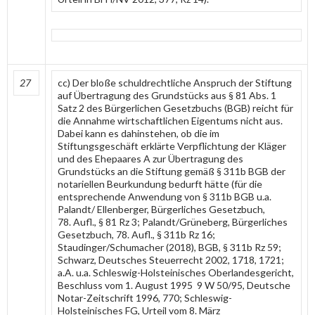
27
cc) Der bloße schuldrechtliche Anspruch der Stiftung
auf Übertragung des Grundstücks aus § 81 Abs. 1
Satz 2 des Bürgerlichen Gesetzbuchs (BGB) reicht für
die Annahme wirtschaftlichen Eigentums nicht aus.
Dabei kann es dahinstehen, ob die im
Stiftungsgeschäft erklärte Verpflichtung der Kläger
und des Ehepaares A zur Übertragung des
Grundstücks an die Stiftung gemäß § 311b BGB der
notariellen Beurkundung bedurft hätte (für die
entsprechende Anwendung von § 311b BGB u.a.
Palandt/ Ellenberger, Bürgerliches Gesetzbuch,
78. Aufl., § 81 Rz 3; Palandt/Grüneberg, Bürgerliches
Gesetzbuch, 78. Aufl., § 311b Rz 16;
Staudinger/Schumacher (2018), BGB, § 311b Rz 59;
Schwarz, Deutsches Steuerrecht 2002, 1718, 1721;
a.A. u.a. Schleswig-Holsteinisches Oberlandesgericht,
Beschluss vom 1. August 1995 9 W 50/95, Deutsche
Notar-Zeitschrift 1996, 770; Schleswig-
Holsteinisches FG, Urteil vom 8. März