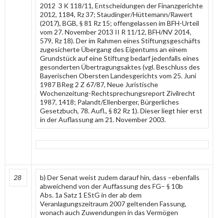
2012 3 K 118/11, Entscheidungen der Finanzgerichte
2012, 1184, Rz 37; Staudinger/Hüttemann/Rawert
(2017), BGB, § 81 Rz 15; offengelassen im BFH-Urteil
vom 27. November 2013 II R 11/12, BFH/NV 2014,
579, Rz 18). Der im Rahmen eines Stiftungsgeschäfts
zugesicherte Übergang des Eigentums an einem
Grundstück auf eine Stiftung bedarf jedenfalls eines
gesonderten Übertragungsaktes (vgl. Beschluss des
Bayerischen Obersten Landesgerichts vom 25. Juni
1987 BReg 2 Z 67/87, Neue Juristische
Wochenzeitung-Rechtsprechungsreport Zivilrecht
1987, 1418; Palandt/Ellenberger, Bürgerliches
Gesetzbuch, 78. Aufl., § 82 Rz 1). Dieser liegt hier erst
in der Auflassung am 21. November 2003.
28
b) Der Senat weist zudem darauf hin, dass –ebenfalls
abweichend von der Auffassung des FG– § 10b
Abs. 1a Satz 1 EStG in der ab dem
Veranlagungszeitraum 2007 geltenden Fassung,
wonach auch Zuwendungen in das Vermögen