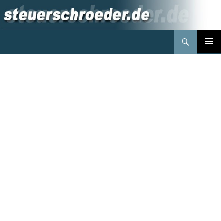
Suchen
Steuerberater Schröder Berlin
Springe
PRIMÄR
zum
MENÜ
Inhalt