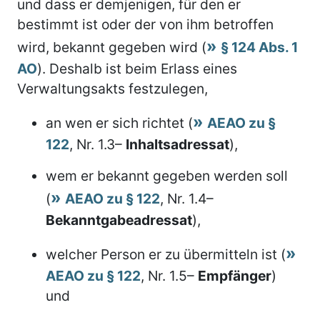
und dass er demjenigen, für den er
bestimmt ist oder der von ihm betroffen
wird, bekannt gegeben wird (
§ 124 Abs. 1
AO
). Deshalb ist beim Erlass eines
Verwaltungsakts festzulegen,
an wen er sich richtet (
AEAO zu §
122
, Nr. 1.3–
Inhaltsadressat
),
wem er bekannt gegeben werden soll
(
AEAO zu § 122
, Nr. 1.4–
Bekanntgabeadressat
),
welcher Person er zu übermitteln ist (
AEAO zu § 122
, Nr. 1.5–
Empfänger
)
und