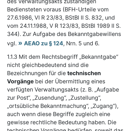
des Verwaltungsakts zuständigen
Bediensteten voraus (BFH-Urteile vom
27.6.1986, VI R 23/83, BStBl II S. 832, und
vom 24.11.1988, V R 123/83, BStBl 1989 II S.
344). Zur Aufgabe des Bekanntgabewillens
vgl.
AEAO zu § 124
, Nrn. 5 und 6.
1.1.3
Mit dem Rechtsbegriff „Bekanntgabe“
nicht gleichbedeutend sind die
Bezeichnungen für die
technischen
Vorgänge
bei der Übermittlung eines
verfügten Verwaltungsakts (z. B. „Aufgabe
zur Post“, „Zusendung“, „Zustellung“,
„ortsübliche Bekanntmachung“, „Zugang“),
auch wenn diese Begriffe zugleich eine
gewisse rechtliche Bedeutung haben. Die
technischen Vorgänge bedürfen, soweit das