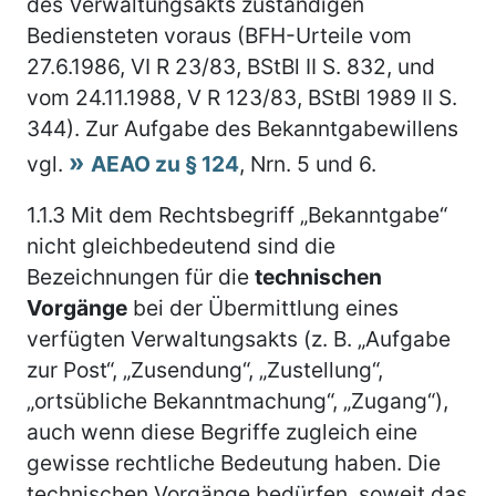
des Verwaltungsakts zuständigen
Bediensteten voraus (BFH-Urteile vom
27.6.1986, VI R 23/83, BStBl II S. 832, und
vom 24.11.1988, V R 123/83, BStBl 1989 II S.
344). Zur Aufgabe des Bekanntgabewillens
vgl.
AEAO zu § 124
, Nrn. 5 und 6.
1.1.3
Mit dem Rechtsbegriff „Bekanntgabe“
nicht gleichbedeutend sind die
Bezeichnungen für die
technischen
Vorgänge
bei der Übermittlung eines
verfügten Verwaltungsakts (z. B. „Aufgabe
zur Post“, „Zusendung“, „Zustellung“,
„ortsübliche Bekanntmachung“, „Zugang“),
auch wenn diese Begriffe zugleich eine
gewisse rechtliche Bedeutung haben. Die
technischen Vorgänge bedürfen, soweit das