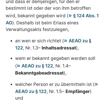
und dass er demjenigen, für den er
bestimmt ist oder der von ihm betroffen
wird, bekannt gegeben wird (
§ 124 Abs. 1
AO
). Deshalb ist beim Erlass eines
Verwaltungsakts festzulegen,
an wen er sich richtet (
AEAO zu §
122
, Nr. 1.3–
Inhaltsadressat
),
wem er bekannt gegeben werden soll
(
AEAO zu § 122
, Nr. 1.4–
Bekanntgabeadressat
),
welcher Person er zu übermitteln ist (
AEAO zu § 122
, Nr. 1.5–
Empfänger
)
und