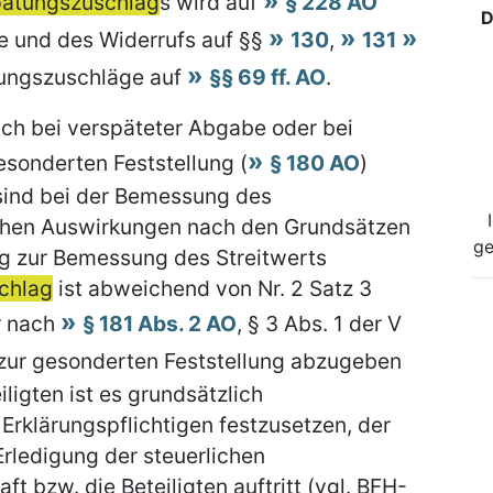
pätungszuschlag
s wird auf
§ 228 AO
D
 und des Widerrufs auf §§
130
,
131
tungszuschläge auf
§§ 69 ff. AO
.
ch bei verspäteter Abgabe oder bei
sonderten Feststellung (
§ 180 AO
)
 sind bei der Bemessung des
ichen Auswirkungen nach den Grundsätzen
ge
ng zur Bemessung des Streitwerts
chlag
ist abweichend von Nr. 2 Satz 3
r nach
§ 181 Abs. 2 AO
, § 3 Abs. 1 der V
 zur gesonderten Feststellung abzugeben
ligten ist es grundsätzlich
Erklärungspflichtigen festzusetzen, der
rledigung der steuerlichen
t bzw. die Beteiligten auftritt (vgl. BFH-