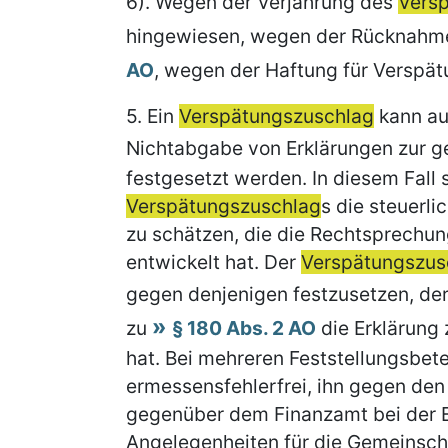
6). Wegen der Verjährung des
Vers
hingewiesen, wegen der Rücknahme
AO
, wegen der Haftung für Verspä
5.
Ein
Verspätungszuschlag
kann au
Nichtabgabe von Erklärungen zur ge
festgesetzt werden. In diesem Fall
Verspätungszuschlag
s die steuerl
zu schätzen, die die Rechtsprechu
entwickelt hat. Der
Verspätungszus
gegen denjenigen festzusetzen, de
zu
§ 180 Abs. 2 AO
die Erklärung
hat. Bei mehreren Feststellungsbetei
ermessensfehlerfrei, ihn gegen den 
gegenüber dem Finanzamt bei der E
Angelegenheiten für die Gemeinschaf