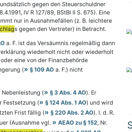
undsätzlich gegen den Steuerschuldner
4.1991, IV R 127/89, BStBl II S. 675). Eine
mmt nur in Ausnahmefällen (z. B. leichtere
chlag
s gegen den Vertreter) in Betracht.
AO
a. F. ist das Versäumnis regelmäßig dann
erklärung wiederholt nicht oder wiederholt
oder eine von der Finanzbehörde
ngerung (
§ 109 AO
a. F.) nicht
e Nebenleistung (
§ 3 Abs. 4 AO
). Er
r Festsetzung (
§ 124 Abs. 1 AO
) und wird
en Frist fällig (
§ 220 Abs. 2 AO
). I. d. R.
teuer (Ausnahme vgl.
AEAO zu § 152
, Nr.
S