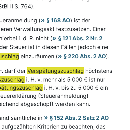
tBl II S. 764).
eueranmeldung (
§ 168 AO
) ist der
ren Verwaltungsakt festzusetzen. Einer
rbei i. d. R. nicht (
§ 121 Abs. 2 Nr. 2
der Steuer ist in diesen Fällen jedoch eine
uschlag
einzuräumen (
§ 220 Abs. 2 AO
).
F. darf der
Verspätungszuschlag
höchstens
szuschlag
i. H. v. mehr als 5 000 € ist nur
pätungszuschlag
i. H. v. bis zu 5 000 € ein
teuererklärung (Steueranmeldung)
reichend abgeschöpft werden kann.
ind sämtliche in
§ 152 Abs. 2 Satz 2 AO
 aufgezählten Kriterien zu beachten; das