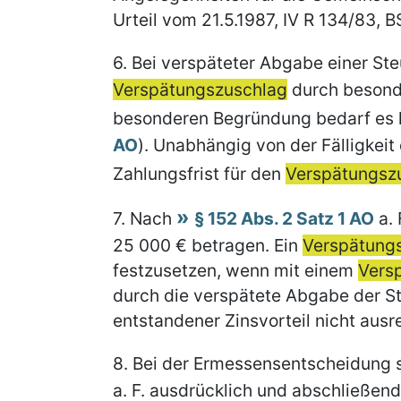
Urteil vom 21.5.1987, IV R 134/83, BS
6.
Bei verspäteter Abgabe einer St
Verspätungszuschlag
durch besonde
besonderen Begründung bedarf es hie
AO
). Unabhängig von der Fälligkeit 
Zahlungsfrist für den
Verspätungsz
7.
Nach
§ 152 Abs. 2 Satz 1 AO
a. 
25 000 € betragen. Ein
Verspätung
festzusetzen, wenn mit einem
Vers
durch die verspätete Abgabe der S
entstandener Zinsvorteil nicht aus
8.
Bei der Ermessensentscheidung s
a. F. ausdrücklich und abschließend