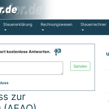
Steuererklärung
Rechnungswesen
Steuerrechner
fort kostenlose Antworten.
Senden
hluss
s zur
 (AEAO)