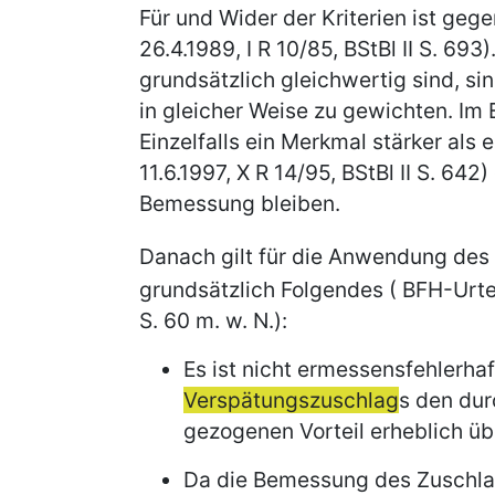
Für und Wider der Kriterien ist ge
26.4.1989, I R 10/85, BStBl II S. 6
grundsätzlich gleichwertig sind, si
in gleicher Weise zu gewichten. Im
Einzelfalls ein Merkmal stärker als
11.6.1997, X R 14/95, BStBl II S. 64
Bemessung bleiben.
Danach gilt für die Anwendung des
grundsätzlich Folgendes ( BFH-Urtei
S. 60 m. w. N.):
Es ist nicht ermessensfehlerha
Verspätungszuschlag
s den dur
gezogenen Vorteil erheblich üb
Da die Bemessung des Zuschla