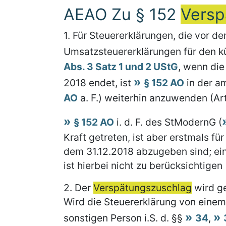
AEAO Zu § 152
Versp
1.
Für Steuererklärungen, die vor de
Umsatzsteuererklärungen für den 
Abs. 3 Satz 1 und 2 UStG
, wenn die
2018 endet, ist
§ 152 AO
in der a
AO
a. F.) weiterhin anzuwenden (Art
§ 152 AO
i. d. F. des StModernG (
Kraft getreten, ist aber erstmals f
dem 31.12.2018 abzugeben sind; ein
ist hierbei nicht zu berücksichtigen
2.
Der
Verspätungszuschlag
wird ge
Wird die Steuererklärung von einem 
sonstigen Person i.S. d. §§
34
,