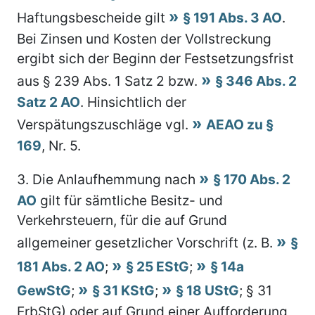
Haftungsbescheide gilt
§ 191 Abs. 3 AO
.
Bei Zinsen und Kosten der Vollstreckung
ergibt sich der Beginn der Festsetzungsfrist
aus § 239 Abs. 1 Satz 2 bzw.
§ 346 Abs. 2
Satz 2 AO
. Hinsichtlich der
Verspätungszuschläge vgl.
AEAO zu §
169
, Nr. 5.
3.
Die Anlaufhemmung nach
§ 170 Abs. 2
AO
gilt für sämtliche Besitz- und
Verkehrsteuern, für die auf Grund
allgemeiner gesetzlicher Vorschrift (z. B.
§
181 Abs. 2 AO
;
§ 25 EStG
;
§ 14a
GewStG
;
§ 31 KStG
;
§ 18 UStG
; § 31
ErbStG) oder auf Grund einer Aufforderung