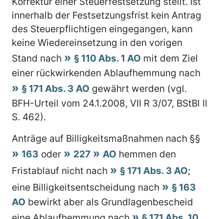
Korrektur einer Steuerfestsetzung stellt. Ist
innerhalb der Festsetzungsfrist kein Antrag
des Steuerpflichtigen eingegangen, kann
keine Wiedereinsetzung in den vorigen
Stand nach
§ 110 Abs. 1 AO
mit dem Ziel
einer rückwirkenden Ablaufhemmung nach
§ 171 Abs. 3 AO
gewährt werden (vgl.
BFH-Urteil vom 24.1.2008, VII R 3/07, BStBl II
S. 462).
Anträge auf Billigkeitsmaßnahmen nach §§
163
oder
227
AO
hemmen den
Fristablauf nicht nach
§ 171 Abs. 3 AO
;
eine Billigkeitsentscheidung nach
§ 163
AO
bewirkt aber als Grundlagenbescheid
eine Ablaufhemmung nach
§ 171 Abs. 10