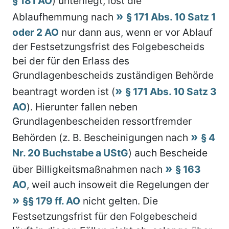
§ 181 AO
) unterliegt, löst die
Ablaufhemmung nach
§ 171 Abs. 10 Satz 1
oder 2 AO
nur dann aus, wenn er vor Ablauf
der Festsetzungsfrist des Folgebescheids
bei der für den Erlass des
Grundlagenbescheids zuständigen Behörde
beantragt worden ist (
§ 171 Abs. 10 Satz 3
AO
). Hierunter fallen neben
Grundlagenbescheiden ressortfremder
Behörden (z. B. Bescheinigungen nach
§ 4
Nr. 20 Buchstabe a UStG
) auch Bescheide
über Billigkeitsmaßnahmen nach
§ 163
AO
, weil auch insoweit die Regelungen der
§§ 179 ff. AO
nicht gelten. Die
Festsetzungsfrist für den Folgebescheid