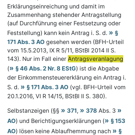
Erklärungseinreichung und damit im
Zusammenhang stehender Antragstellung
(auf Durchführung einer Festsetzung oder
Feststellung) kann kein Antrag i. S. d.
§
171 Abs. 3 AO
gesehen werden (BFH-Urteil
vom 15.5.2013, IX R 5/11, BStBl 2014 II S.
143). Nur im Fall einer
Antragsveranlagung
(
§ 46 Abs. 2 Nr. 8 EStG
) ist die Abgabe
der Einkommensteuererklärung ein Antrag i.
S. d.
§ 171 Abs. 3 AO
(vgl. BFH-Urteil vom
20.1.2016, VI R 14/15, BStBl II S. 380).
Selbstanzeigen (§§
371
,
378
Abs. 3
AO
) und Berichtigungserklärungen (
§ 153
AO
) lösen keine Ablaufhemmung nach
§