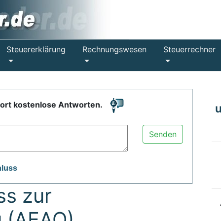
Steuererklärung
Rechnungswesen
Steuerrechner
fort kostenlose Antworten.
Senden
hluss
s zur
 (AEAO)