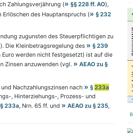
rch Zahlungsverjährung (
§§ 228 ff. AO
),
m Erlöschen des Hauptanspruchs (
§ 232
Rundung zugunsten des Steuerpflichtigen zu
O
). Die Kleinbetragsregelung des
§ 239
 Euro werden nicht festgesetzt) ist auf die
ten Zinsen anzuwenden (vgl.
AEAO zu §
- und Nachzahlungszinsen nach
§
233a
gs-, Hinterziehungs-, Prozess- und
 § 233a
, Nrn. 65 ff. und
AEAO zu § 235
,
B