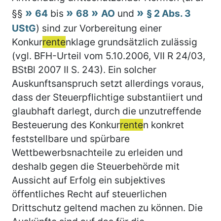
§§
64
bis
68
AO
und
§ 2 Abs. 3
UStG
) sind zur Vorbereitung einer
Konkur
rente
nklage grundsätzlich zulässig
(vgl. BFH-Urteil vom 5.10.2006, VII R 24/03,
BStBl 2007 II S. 243). Ein solcher
Auskunftsanspruch setzt allerdings voraus,
dass der Steuerpflichtige substantiiert und
glaubhaft darlegt, durch die unzutreffende
Besteuerung des Konkur
rente
n konkret
feststellbare und spürbare
Wettbewerbsnachteile zu erleiden und
deshalb gegen die Steuerbehörde mit
Aussicht auf Erfolg ein subjektives
öffentliches Recht auf steuerlichen
Drittschutz geltend machen zu können. Die