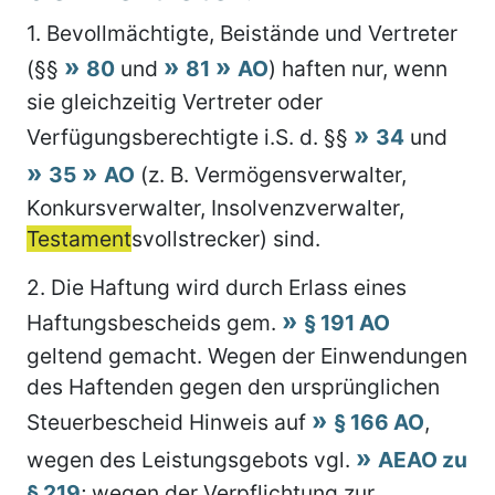
1.
Bevollmächtigte, Beistände und Vertreter
(§§
80
und
81
AO
) haften nur, wenn
sie gleichzeitig Vertreter oder
Verfügungsberechtigte i.S. d. §§
34
und
35
AO
(z. B. Vermögensverwalter,
Konkursverwalter, Insolvenzverwalter,
Testament
svollstrecker) sind.
2.
Die Haftung wird durch Erlass eines
Haftungsbescheids gem.
§ 191 AO
geltend gemacht. Wegen der Einwendungen
des Haftenden gegen den ursprünglichen
Steuerbescheid Hinweis auf
§ 166 AO
,
wegen des Leistungsgebots vgl.
AEAO zu
§ 219
; wegen der Verpflichtung zur