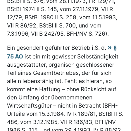
BStBl II S. 676, vom 28.11.1973, I R 129/71,
BStBl 1974 II S. 145, vom 27.11.1979, VII R
12/79, BStBl 1980 II S. 258, vom 11.5.1993,
VII R 86/92, BStBl II S. 700, und vom
7.3.1996, VII B 242/95, BFH/NV S. 726).
Ein gesondert geführter Betrieb i.S. d.
§
75 AO
ist ein mit gewisser Selbständigkeit
ausgestatteter, organisch geschlossener
Teil eines Gesamtbetriebes, der für sich
allein lebensfähig ist. Fehlt es hieran, so
kommt eine Haftung – ohne Rücksicht auf
den Umfang der übernommenen
Wirtschaftsgüter – nicht in Betracht (BFH-
Urteile vom 15.3.1984, IV R 189/81, BStBl II S.
486, vom 3.12.1985, VII R 186/83, BFH/NV
1986 S. 315, und vom 29.4.1993, IV R 88/92,