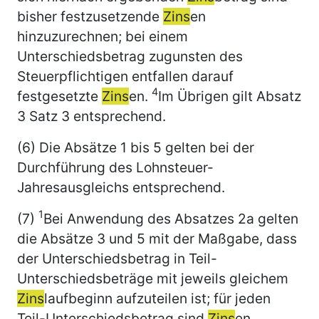
bisher festzusetzende
Zins
en
hinzuzurechnen; bei einem
Unterschiedsbetrag zugunsten des
Steuerpflichtigen entfallen darauf
4
festgesetzte
Zins
en.
Im Übrigen gilt Absatz
3 Satz 3 entsprechend.
(6) Die Absätze 1 bis 5 gelten bei der
Durchführung des Lohnsteuer-
Jahresausgleichs entsprechend.
1
(7)
Bei Anwendung des Absatzes 2a gelten
die Absätze 3 und 5 mit der Maßgabe, dass
der Unterschiedsbetrag in Teil-
Unterschiedsbeträge mit jeweils gleichem
Zins
laufbeginn aufzuteilen ist; für jeden
Teil-Unterschiedsbetrag sind
Zins
en