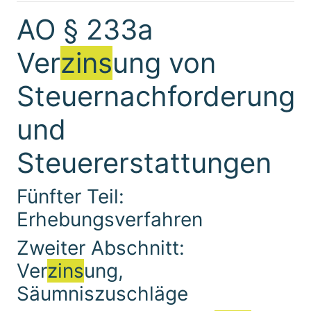
AO § 233a
Ver
zins
ung von
Steuernachforderung
und
Steuererstattungen
Fünfter Teil:
Erhebungsverfahren
Zweiter Abschnitt:
Ver
zins
ung,
Säumniszuschläge