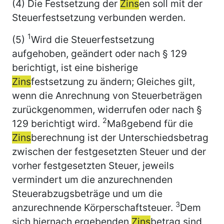
(4) Die Festsetzung der
Zins
en soll mit der
Steuerfestsetzung verbunden werden.
1
(5)
Wird die Steuerfestsetzung
aufgehoben, geändert oder nach § 129
berichtigt, ist eine bisherige
Zins
festsetzung zu ändern; Gleiches gilt,
wenn die Anrechnung von Steuerbeträgen
zurückgenommen, widerrufen oder nach §
2
129 berichtigt wird.
Maßgebend für die
Zins
berechnung ist der Unterschiedsbetrag
zwischen der festgesetzten Steuer und der
vorher festgesetzten Steuer, jeweils
vermindert um die anzurechnenden
Steuerabzugsbeträge und um die
3
anzurechnende Körperschaftsteuer.
Dem
sich hiernach ergebenden
Zins
betrag sind