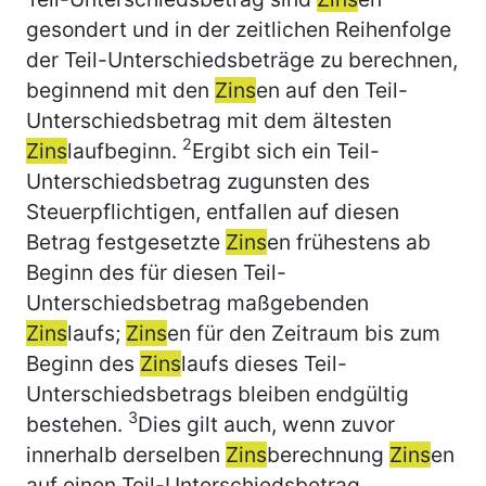
gesondert und in der zeitlichen Reihenfolge
der Teil-Unterschiedsbeträge zu berechnen,
beginnend mit den
Zins
en auf den Teil-
Unterschiedsbetrag mit dem ältesten
2
Zins
laufbeginn.
Ergibt sich ein Teil-
Unterschiedsbetrag zugunsten des
Steuerpflichtigen, entfallen auf diesen
Betrag festgesetzte
Zins
en frühestens ab
Beginn des für diesen Teil-
Unterschiedsbetrag maßgebenden
Zins
laufs;
Zins
en für den Zeitraum bis zum
Beginn des
Zins
laufs dieses Teil-
Unterschiedsbetrags bleiben endgültig
3
bestehen.
Dies gilt auch, wenn zuvor
innerhalb derselben
Zins
berechnung
Zins
en
auf einen Teil-Unterschiedsbetrag