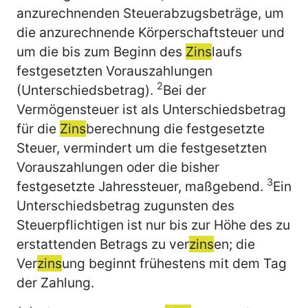
anzurechnenden Steuerabzugsbeträge, um
die anzurechnende Körperschaftsteuer und
um die bis zum Beginn des
Zins
laufs
festgesetzten Vorauszahlungen
2
(Unterschiedsbetrag).
Bei der
Vermögensteuer ist als Unterschiedsbetrag
für die
Zins
berechnung die festgesetzte
Steuer, vermindert um die festgesetzten
Vorauszahlungen oder die bisher
3
festgesetzte Jahressteuer, maßgebend.
Ein
Unterschiedsbetrag zugunsten des
Steuerpflichtigen ist nur bis zur Höhe des zu
erstattenden Betrags zu ver
zins
en; die
Ver
zins
ung beginnt frühestens mit dem Tag
der Zahlung.