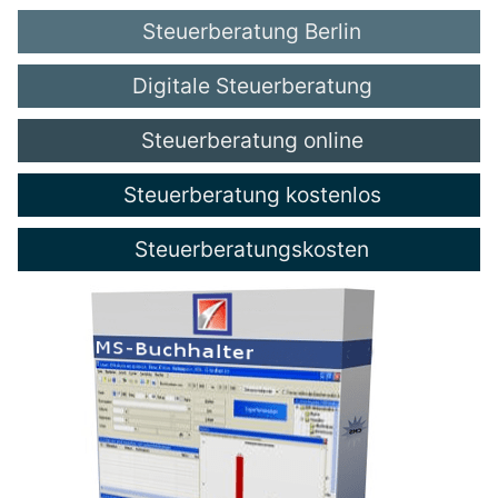
Steuerberatung Berlin
Digitale Steuerberatung
Steuerberatung online
Steuerberatung kostenlos
Steuerberatungskosten