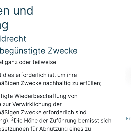
en und
ng
ldrecht
erbegünstigte Zwecke
el ganz oder teilweise
dies erforderlich ist, um ihre
äßigen Zwecke nachhaltig zu erfüllen;
chtigte Wiederbeschaffung von
e zur Verwirklichung der
äßigen Zwecke erforderlich sind
Fr
2
ng).
Die Höhe der Zuführung bemisst sich
bsetzungen für Abnutzung eines zu