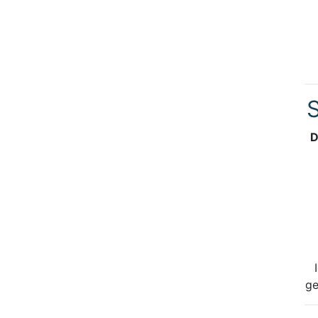
S
D
ge