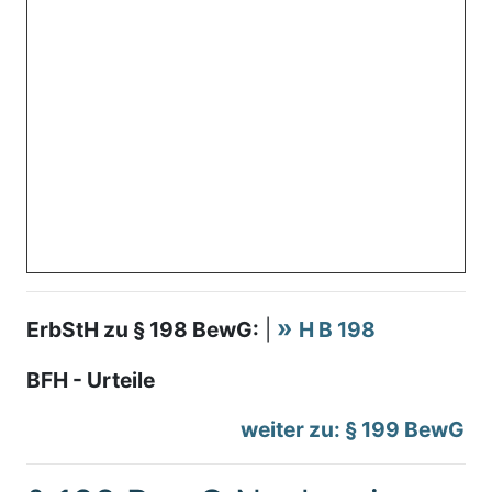
ErbStH zu § 198 BewG:
|
H B 198
BFH - Urteile
weiter zu: § 199 BewG