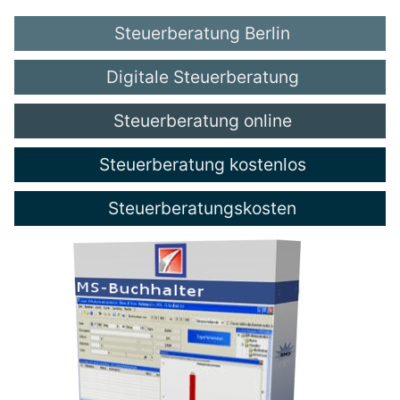
Steuerberatung Berlin
Digitale Steuerberatung
Steuerberatung online
Steuerberatung kostenlos
Steuerberatungskosten