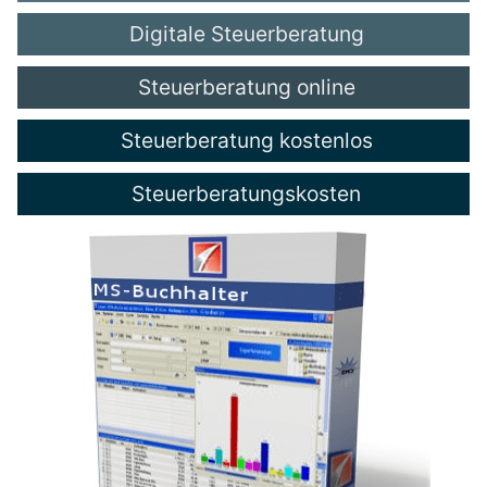
Digitale Steuerberatung
Steuerberatung online
Steuerberatung kostenlos
Steuerberatungskosten