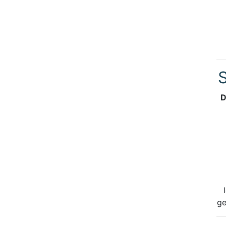
S
D
ge