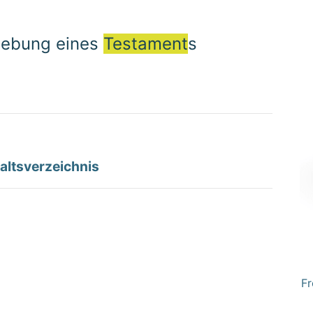
fhebung eines
Testament
s
altsverzeichnis
Fr