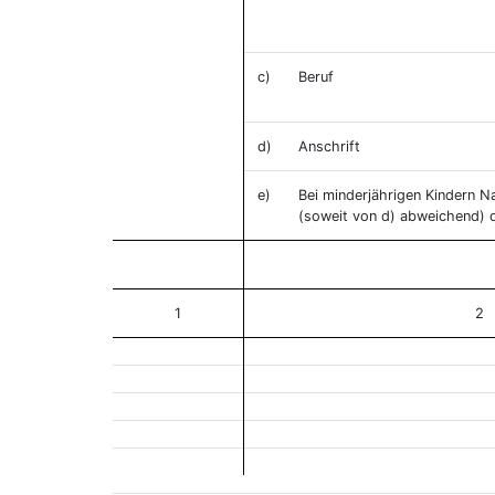
c)
Beruf
d)
Anschrift
e)
Bei minderjährigen Kindern N
(soweit von d) abweichend) 
1
2