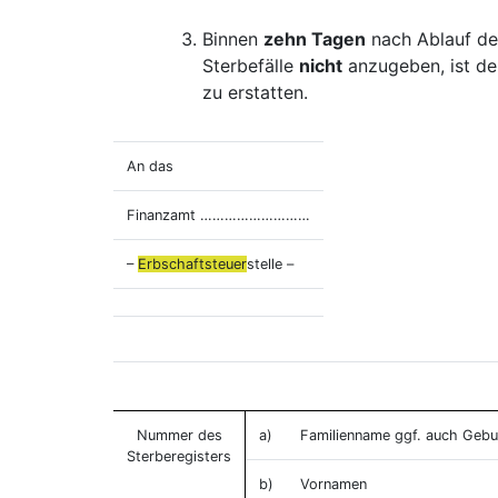
Binnen
zehn Tagen
nach Ablauf des
Sterbefälle
nicht
anzugeben, ist de
zu erstatten.
An das
Finanzamt ………………………
–
Erbschaftsteuer
stelle –
Nummer des
a)
Familienname ggf. auch Geb
Sterberegisters
b)
Vornamen