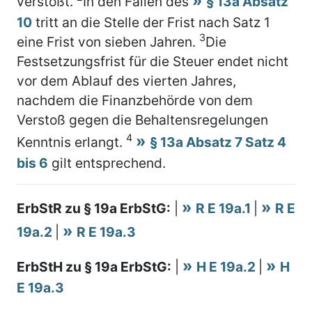
verstößt.
In den Fällen des
§ 13a Absatz
10
tritt an die Stelle der Frist nach Satz 1
3
eine Frist von sieben Jahren.
Die
Festsetzungsfrist für die Steuer endet nicht
vor dem Ablauf des vierten Jahres,
nachdem die Finanzbehörde von dem
Verstoß gegen die Behaltensregelungen
4
Kenntnis erlangt.
§ 13a Absatz 7 Satz 4
bis 6
gilt entsprechend.
ErbStR zu § 19a ErbStG:
|
R E 19a.1
|
R E
19a.2
|
R E 19a.3
ErbStH zu § 19a ErbStG:
|
H E 19a.2
|
H
E 19a.3