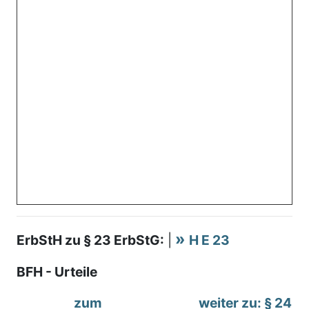
ErbStH zu § 23 ErbStG:
|
H E 23
BFH - Urteile
zum
weiter zu: § 24