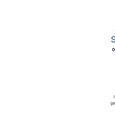
S
D
ge