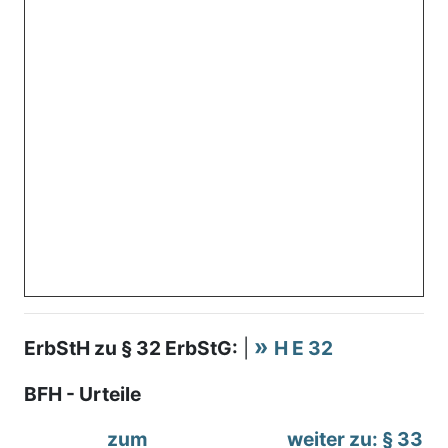
ErbStH zu § 32 ErbStG:
|
H E 32
BFH - Urteile
zum
weiter zu: § 33