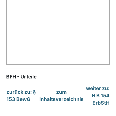
BFH - Urteile
weiter zu:
zurück zu: §
zum
H B 154
153 BewG
Inhaltsverzeichnis
ErbStH