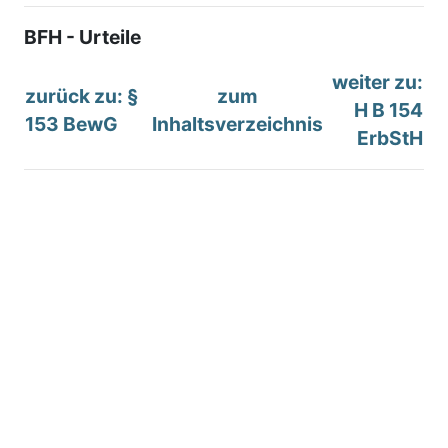
BFH - Urteile
weiter zu:
zurück zu: §
zum
H B 154
153 BewG
Inhaltsverzeichnis
ErbStH