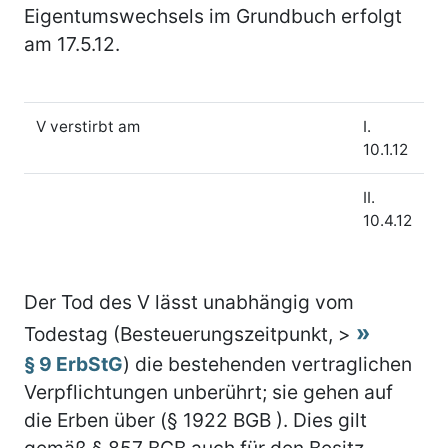
Eigentumswechsels im Grundbuch erfolgt
am 17.5.12.
V verstirbt am
I.
10.1.12
II.
10.4.12
Der Tod des V lässt unabhängig vom
Todestag (Besteuerungszeitpunkt, >
§ 9 ErbStG
) die bestehenden vertraglichen
Verpflichtungen unberührt; sie gehen auf
die Erben über (§ 1922 BGB ). Dies gilt
gemäß § 857 BGB auch für den Besitz.