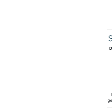
S
D
ge