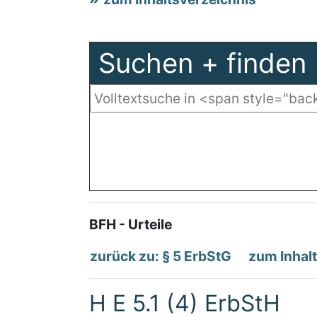
Suchen + finden
BFH - Urteile
zurück zu: § 5 ErbStG
zum Inhal
H E 5.1 (4) ErbStH