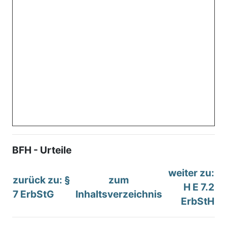
BFH - Urteile
weiter zu:
zurück zu: §
zum
H E 7.2
7 ErbStG
Inhaltsverzeichnis
ErbStH