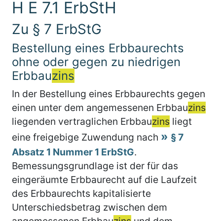
H E 7.1 ErbStH
Zu § 7 ErbStG
Bestellung eines Erbbaurechts
ohne oder gegen zu niedrigen
Erbbau
zins
In der Bestellung eines Erbbaurechts gegen
einen unter dem angemessenen Erbbau
zins
liegenden vertraglichen Erbbau
zins
liegt
eine freigebige Zuwendung nach
§ 7
Absatz 1 Nummer 1 ErbStG
.
Bemessungsgrundlage ist der für das
eingeräumte Erbbaurecht auf die Laufzeit
des Erbbaurechts kapitalisierte
Unterschiedsbetrag zwischen dem
angemessenen Erbbau
zins
und dem