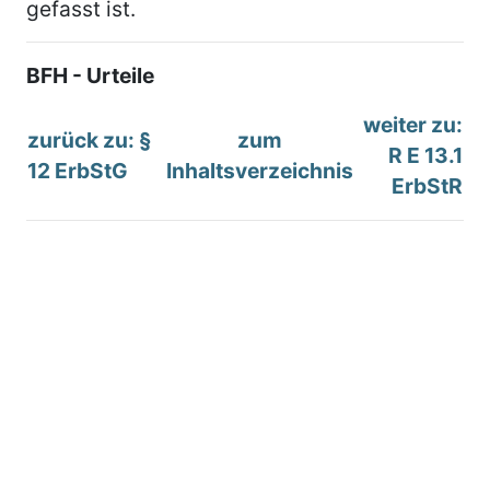
gefasst ist.
BFH - Urteile
weiter zu:
zurück zu: §
zum
R E 13.1
12 ErbStG
Inhaltsverzeichnis
ErbStR