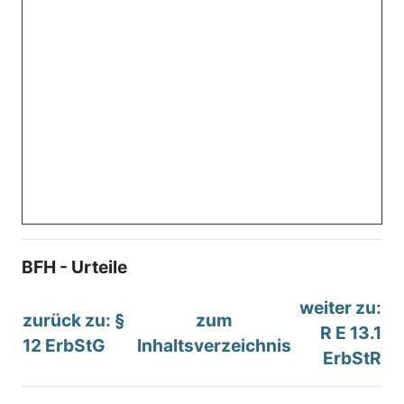
BFH - Urteile
weiter zu:
zurück zu: §
zum
R E 13.1
12 ErbStG
Inhaltsverzeichnis
ErbStR