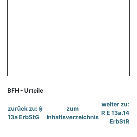
BFH - Urteile
weiter zu:
zurück zu: §
zum
R E 13a.14
13a ErbStG
Inhaltsverzeichnis
ErbStR