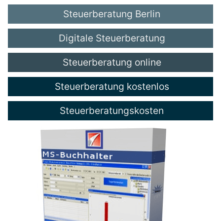
Steuerberatung Berlin
Digitale Steuerberatung
Steuerberatung online
Steuerberatung kostenlos
Steuerberatungskosten