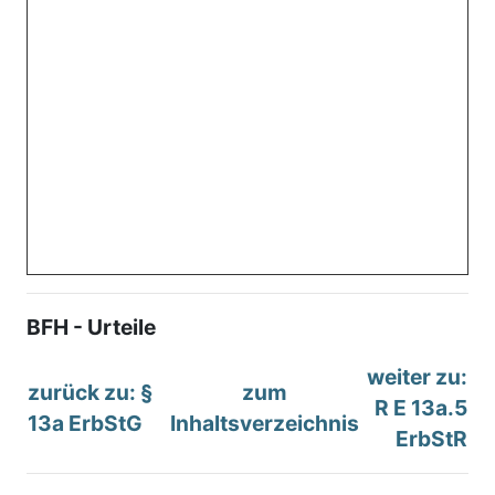
BFH - Urteile
weiter zu:
zurück zu: §
zum
R E 13a.5
13a ErbStG
Inhaltsverzeichnis
ErbStR