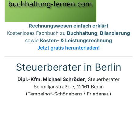
Rechnungswesen einfach erklärt
Kostenloses Fachbuch zu
Buchhaltung
,
Bilanzierung
sowie
Kosten- & Leistungsrechnung
Jetzt gratis herunterladen!
Steuerberater in Berlin
Dipl.-Kfm. Michael Schröder
, Steuerberater
Schmiljanstraße 7, 12161 Berlin
(Tempelhof-Schöneberg / Friedenau)
Termine:
nach Vereinbarung
Kontakt:
bitte nur per E-Mail an
Steuerberater@steuerschroeder.de
Ich bin für Sie da, wenn es um Ihre Steuern geht –