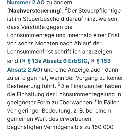
Nummer 2 AO
zu ändern
4
(
Nachversteuerung
).
Der Steuerpflichtige
ist im Steuerbescheid darauf hinzuweisen,
dass Verstöße gegen die
Lohnsummenregelung innerhalb einer Frist
von sechs Monaten nach Ablauf der
Lohnsummenfrist schriftlich anzuzeigen
sind (
§ 13a Absatz 6 ErbStG
,
§ 153
Absatz 2 AO
) und eine Anzeige auch dann
zu erfolgen hat, wenn der Vorgang zu keiner
5
Besteuerung führt.
Die Finanzämter haben
die Einhaltung der Lohnsummenregelung in
6
geeigneter Form zu überwachen.
In Fällen
von geringer Bedeutung, z. B. bei einem
gemeinen Wert des erworbenen
begünstigten Vermögens bis zu 150 000