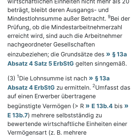
wirtschaftlichen Einheiten nicht mehr als 20
beträgt, bleibt deren Ausgangs- und
9
Mindestlohnsumme außer Betracht.
Bei der
Prüfung, ob die Mindestarbeitnehmerzahl
erreicht wird, sind auch die Arbeitnehmer
nachgeordneter Gesellschaften
einzubeziehen; die Grundsätze des
§ 13a
Absatz 4 Satz 5 ErbStG
gelten sinngemäß.
1
(3)
Die Lohnsumme ist nach
§ 13a
2
Absatz 4 ErbStG
zu ermitteln.
Umfasst das
auf einen Erwerber übertragene
begünstigte Vermögen (> R
E 13b.4
bis
E 13b.7
) mehrere selbstständig zu
bewertende wirtschaftliche Einheiten einer
Vermögensart (z. B. mehrere