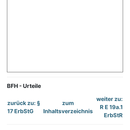
BFH - Urteile
weiter zu:
zurück zu: §
zum
R E 19a.1
17 ErbStG
Inhaltsverzeichnis
ErbStR