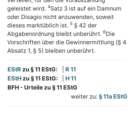
4
geleistet wird.
Satz 3 ist auf ein Damnum
oder Disagio nicht anzuwenden, soweit
5
dieses marktüblich ist.
§ 42 der
6
Abgabenordnung bleibt unberührt.
Die
Vorschriften über die Gewinnermittlung (§ 4
Absatz 1, § 5) bleiben unberührt.
EStR
zu § 11 EStG:
|
R 11
EStH
zu § 11 EStG:
|
H 11
BFH - Urteile zu § 11 EStG
weiter zu:
§ 11a EStG