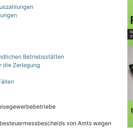
auszahlungen
lungen
dlichen Betriebsstätten
ür die Zerlegung
ällen
Reisegewerbebetriebe
erbesteuermessbescheids von Amts wegen