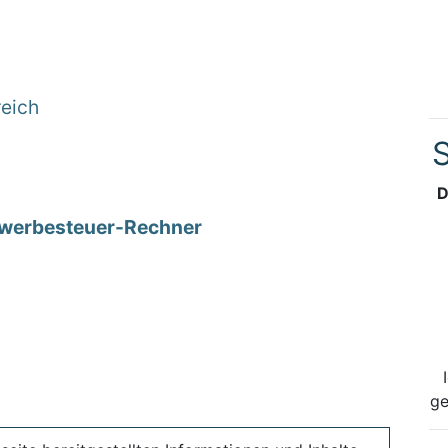
reich
S
D
werbesteuer-Rechner
ge