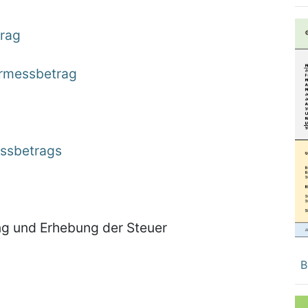
rag
ermessbetrag
essbetrags
ng und Erhebung der Steuer
B